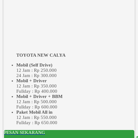
TOYOTA NEW CALYA
Mobil (Self Drive)
12 Jam : Rp 250.000
24 Jam : Rp 300.000
Mobil + Driver
12 Jam : Rp 350.000
Fullday : Rp 400.000
Mobil + Driver + BBM
12 Jam : Rp 500.000
Fullday : Rp 600.000
Paket Mobil All in
12 Jam : Rp 550.000
Fullday : Rp 650.000
PESAN SEKARANG