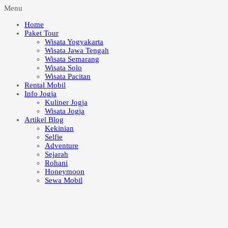
Menu
Home
Paket Tour
Wisata Yogyakarta
Wisata Jawa Tengah
Wisata Semarang
Wisata Solo
Wisata Pacitan
Rental Mobil
Info Jogja
Kuliner Jogja
Wisata Jogja
Artikel Blog
Kekinian
Selfie
Adventure
Sejarah
Rohani
Honeymoon
Sewa Mobil