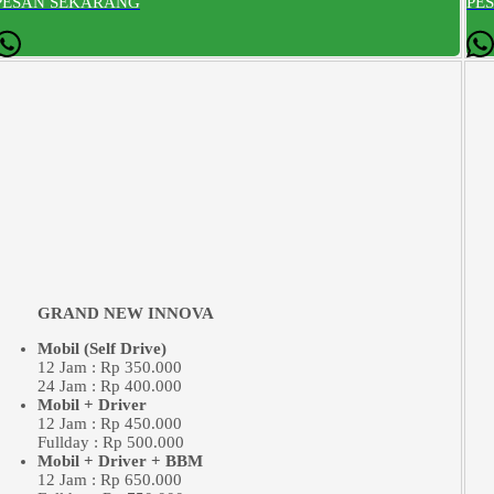
PESAN SEKARANG
PE
GRAND NEW INNOVA
Mobil (Self Drive)
12 Jam : Rp 350.000
24 Jam : Rp 400.000
Mobil + Driver
12 Jam : Rp 450.000
Fullday : Rp 500.000
Mobil + Driver + BBM
12 Jam : Rp 650.000