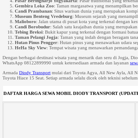
Pasar Beringharjo Yogyakarta
: Pasar tradisional yang terkena
Gembira Loka Zoo
: Taman margasatwa yang menampilkan ber
Candi Prambanan
: Situs warisan dunia yang merupakan kompl
Museum Benteng Vredeburg
: Museum sejarah yang menampilk
Malioboro
: Jalan utama di pusat kota yang terkenal dengan ker
Candi Borobudur
: Salah satu keajaiban dunia yang merupaka
Tebing Breksi
: Bukit kapur yang terkenal dengan formasi batu
Taman Pelangi Jogja
: Taman yang indah dengan beragam tanama
Hutan Pinus Pengger
: Hutan pinus yang menawarkan udara s
HeHa Sky View
: Tempat wisata yang menawarkan pemandangan 
Dengan berbagai destinasi wisata yang menarik dan seru di Jogja, 
WhatsApp 08122899990 untuk ketersediaan armada dan layanan
sew
Armada
Diody Transport
mulai dari Toyota Agya, All New Ayla, All
Toyota Hiace 15 Seat. Setiap armada selalu dicek oleh teknisi sebe
DAFTAR HARGA SEWA MOBIL DIODY TRANSPORT (UPDATE 