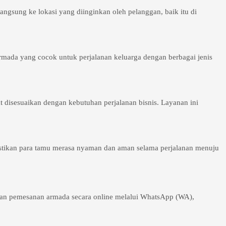
sung ke lokasi yang diinginkan oleh pelanggan, baik itu di
rmada yang cocok untuk perjalanan keluarga dengan berbagai jenis
 disesuaikan dengan kebutuhan perjalanan bisnis. Layanan ini
stikan para tamu merasa nyaman dan aman selama perjalanan menuju
kan pemesanan armada secara online melalui WhatsApp (WA),