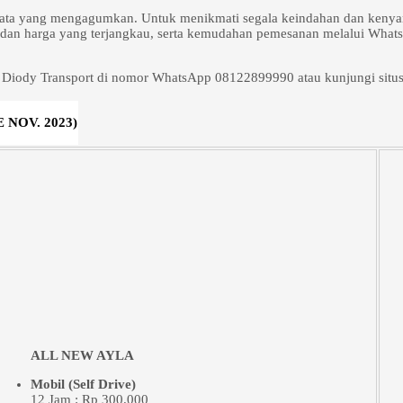
sata yang mengagumkan. Untuk menikmati segala keindahan dan kenyam
as dan harga yang terjangkau, serta kemudahan pemesanan melalui Wha
in Diody Transport di nomor WhatsApp 08122899990 atau kunjungi situ
NOV. 2023)
ALL NEW AYLA
Mobil (Self Drive)
12 Jam : Rp 300.000