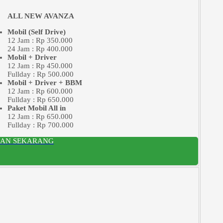
ALL NEW AVANZA
Mobil (Self Drive)
12 Jam : Rp 350.000
24 Jam : Rp 400.000
Mobil + Driver
12 Jam : Rp 450.000
Fullday : Rp 500.000
Mobil + Driver + BBM
12 Jam : Rp 600.000
Fullday : Rp 650.000
Paket Mobil All in
12 Jam : Rp 650.000
Fullday : Rp 700.000
SAN SEKARANG