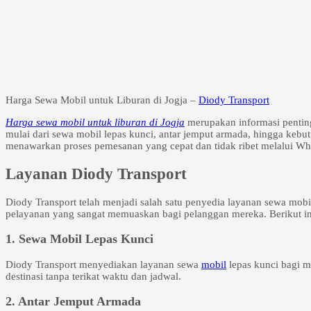
Harga Sewa Mobil untuk Liburan di Jogja –
Diody Transport
Harga sewa mobil untuk liburan di Jogja
merupakan informasi penting
mulai dari sewa mobil lepas kunci, antar jemput armada, hingga kebu
menawarkan proses pemesanan yang cepat dan tidak ribet melalui 
Layanan Diody Transport
Diody Transport telah menjadi salah satu penyedia layanan sewa mo
pelayanan yang sangat memuaskan bagi pelanggan mereka. Berikut in
1. Sewa Mobil Lepas Kunci
Diody Transport menyediakan layanan sewa
mobil
lepas kunci bagi m
destinasi tanpa terikat waktu dan jadwal.
2. Antar Jemput Armada