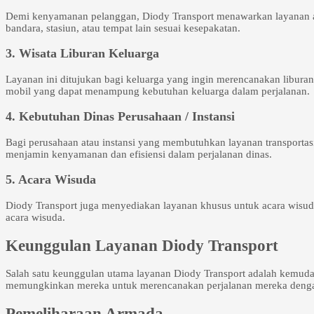
Demi kenyamanan pelanggan, Diody Transport menawarkan layanan ant
bandara, stasiun, atau tempat lain sesuai kesepakatan.
3. Wisata Liburan Keluarga
Layanan ini ditujukan bagi keluarga yang ingin merencanakan libur
mobil yang dapat menampung kebutuhan keluarga dalam perjalanan.
4. Kebutuhan Dinas Perusahaan / Instansi
Bagi perusahaan atau instansi yang membutuhkan layanan transportas
menjamin kenyamanan dan efisiensi dalam perjalanan dinas.
5. Acara Wisuda
Diody Transport juga menyediakan layanan khusus untuk acara wis
acara wisuda.
Keunggulan Layanan Diody Transport
Salah satu keunggulan utama layanan Diody Transport adalah kemud
memungkinkan mereka untuk merencanakan perjalanan mereka dengan 
Pemeliharaan Armada