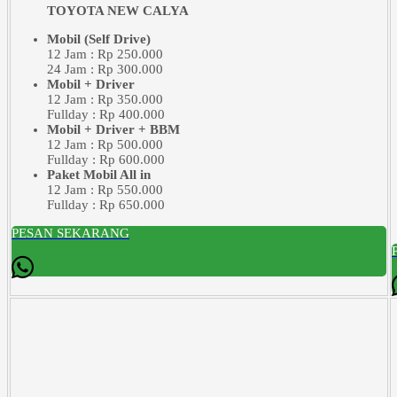
TOYOTA NEW CALYA
Mobil (Self Drive)
12 Jam : Rp 250.000
24 Jam : Rp 300.000
Mobil + Driver
12 Jam : Rp 350.000
Fullday : Rp 400.000
Mobil + Driver + BBM
12 Jam : Rp 500.000
Fullday : Rp 600.000
Paket Mobil All in
12 Jam : Rp 550.000
Fullday : Rp 650.000
PESAN SEKARANG