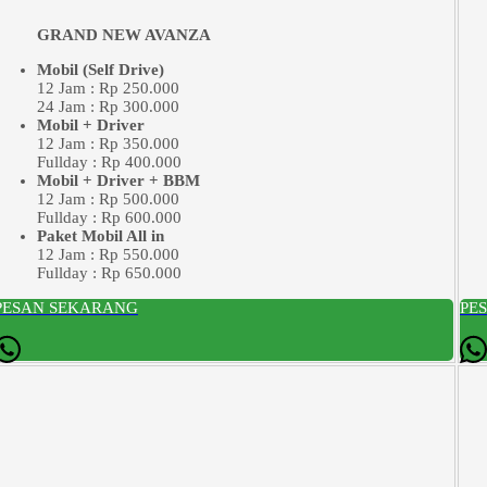
GRAND NEW AVANZA
Mobil (Self Drive)
12 Jam : Rp 250.000
24 Jam : Rp 300.000
Mobil + Driver
12 Jam : Rp 350.000
Fullday : Rp 400.000
Mobil + Driver + BBM
12 Jam : Rp 500.000
Fullday : Rp 600.000
Paket Mobil All in
12 Jam : Rp 550.000
Fullday : Rp 650.000
PESAN SEKARANG
PE