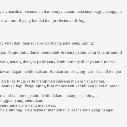
ntuk memastikan keamanan dan kenyamanan maksimal bagi pelanggan.
sewa mobil yang handal dan profesional di Jogja.
ng viral dan menjadi sorotan utama para pengunjung:
an. Pengunjung dapat menikmati suasana pantai yang tenang sambil
yang tenang dengan pasir yang lembut menjadi daya tarik utama
wan dapat menikmati sunrise atau sunset yang luar biasa di tempat
eh khas Jogja serta menikmati suasana malam yang ramai.
h banyak lagi. Pengunjung bisa merasakan kehidupan lokal di pasar
ea ini dan mengetahui lebih dalam tentang sejarahnya.
tinggian yang memukau.
an panorama alam yang menawan.
 naik andong, atau sekadar menikmati suasana kota yang hangat.