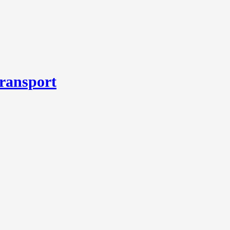
ransport