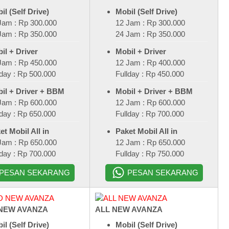
il (Self Drive)
Mobil (Self Drive)
Jam : Rp 300.000
12 Jam : Rp 300.000
Jam : Rp 350.000
24 Jam : Rp 350.000
il + Driver
Mobil + Driver
Jam : Rp 450.000
12 Jam : Rp 400.000
lday : Rp 500.000
Fullday : Rp 450.000
il + Driver + BBM
Mobil + Driver + BBM
Jam : Rp 600.000
12 Jam : Rp 600.000
lday : Rp 650.000
Fullday : Rp 700.000
et Mobil All in
Paket Mobil All in
Jam : Rp 650.000
12 Jam : Rp 650.000
lday : Rp 700.000
Fullday : Rp 750.000
PESAN SEKARANG
PESAN SEKARANG
NEW AVANZA
ALL NEW AVANZA
il (Self Drive)
Mobil (Self Drive)