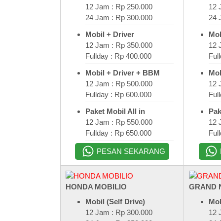
12 Jam : Rp 250.000
12 
24 Jam : Rp 300.000
24 
Mobil + Driver
Mob
12 Jam : Rp 350.000
12 
Fullday : Rp 400.000
Ful
Mobil + Driver + BBM
Mob
12 Jam : Rp 500.000
12 
Fullday : Rp 600.000
Ful
Paket Mobil All in
Pak
12 Jam : Rp 550.000
12 
Fullday : Rp 650.000
Ful
PESAN SEKARANG
HONDA MOBILIO
GRAND 
Mobil (Self Drive)
Mob
12 Jam : Rp 300.000
12 