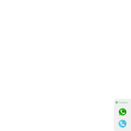
⚫ Online