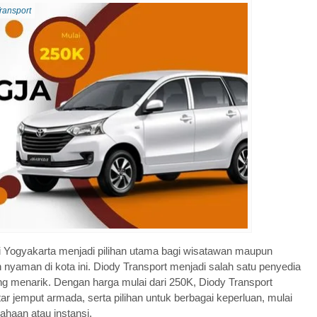
ransport
di Yogyakarta menjadi pilihan utama bagi wisatawan maupun
nyaman di kota ini. Diody Transport menjadi salah satu penyedia
g menarik. Dengan harga mulai dari 250K, Diody Transport
ar jemput armada, serta pilihan untuk berbagai keperluan, mulai
Paket Tour 2 Wisata Jogja
ahaan atau instansi.