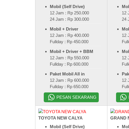
Mobil (Self Drive)
Mob
12 Jam : Rp 250.000
12 
24 Jam : Rp 300.000
24 
Mobil + Driver
Mob
12 Jam : Rp 400.000
12 
Fullday : Rp 450.000
Ful
Mobil + Driver + BBM
Mob
12 Jam : Rp 550.000
12 
Fullday : Rp 600.000
Ful
Paket Mobil All in
Pak
12 Jam : Rp 600.000
12 
Fullday : Rp 650.000
Ful
PESAN SEKARANG
TOYOTA NEW CALYA
GRAND 
Mobil (Self Drive)
Mob