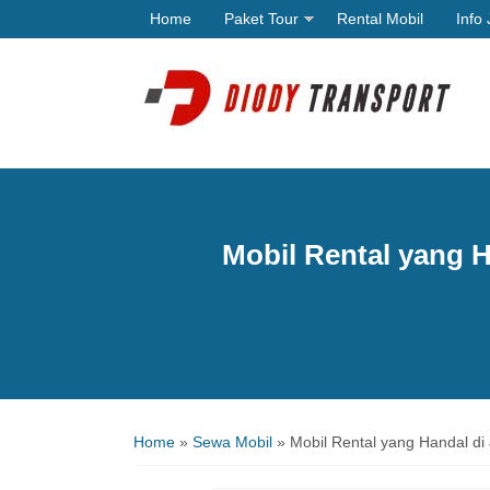
Home
Paket Tour
Rental Mobil
Info 
Mobil Rental yang H
Home
»
Sewa Mobil
»
Mobil Rental yang Handal di