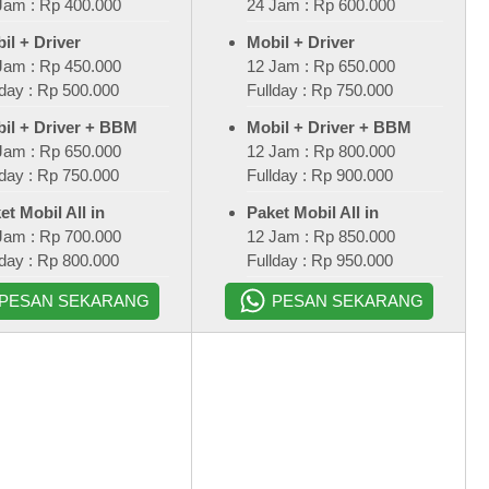
Jam : Rp 400.000
24 Jam : Rp 600.000
il + Driver
Mobil + Driver
Jam : Rp 450.000
12 Jam : Rp 650.000
lday : Rp 500.000
Fullday : Rp 750.000
il + Driver + BBM
Mobil + Driver + BBM
Jam : Rp 650.000
12 Jam : Rp 800.000
lday : Rp 750.000
Fullday : Rp 900.000
et Mobil All in
Paket Mobil All in
Jam : Rp 700.000
12 Jam : Rp 850.000
lday : Rp 800.000
Fullday : Rp 950.000
PESAN SEKARANG
PESAN SEKARANG