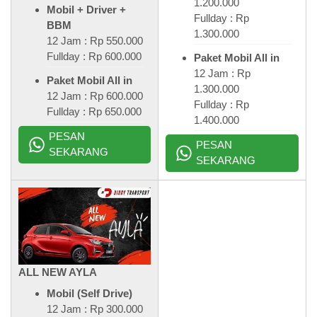
1.200.000
Mobil + Driver +
Fullday : Rp
BBM
1.300.000
12 Jam : Rp 550.000
Fullday : Rp 600.000
Paket Mobil All in
12 Jam : Rp
Paket Mobil All in
1.300.000
12 Jam : Rp 600.000
Fullday : Rp
Fullday : Rp 650.000
1.400.000
PESAN
PESAN
SEKARANG
SEKARANG
ALL NEW AYLA
Mobil (Self Drive)
12 Jam : Rp 300.000