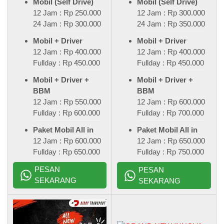
Mobil (Self Drive)
Mobil (Self Drive)
12 Jam : Rp 250.000
12 Jam : Rp 300.000
24 Jam : Rp 300.000
24 Jam : Rp 350.000
Mobil + Driver
Mobil + Driver
12 Jam : Rp 400.000
12 Jam : Rp 400.000
Fullday : Rp 450.000
Fullday : Rp 450.000
Mobil + Driver +
Mobil + Driver +
BBM
BBM
12 Jam : Rp 550.000
12 Jam : Rp 600.000
Fullday : Rp 600.000
Fullday : Rp 700.000
Paket Mobil All in
Paket Mobil All in
12 Jam : Rp 600.000
12 Jam : Rp 650.000
Fullday : Rp 650.000
Fullday : Rp 750.000
PESAN
PESAN
SEKARANG
SEKARANG