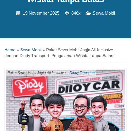
19 November 2025
846x
Sewa Mobil
Home
»
Sewa Mobil
»
Paket Sewa Mobil Jogja All-Inclusive
dengan Diody Transport: Pengalaman Wisata Tanpa Batas
Paket Sewa Mobil Jogja All Inclusive –
Diody Transport