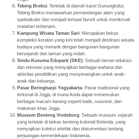
Tebing Breksi
: Terletak di daerah karst Gunungkidul,
Tebing Breksi menawarkan pemandangan alam yang
spektakuler dan menjadi tempat favorit untuk menikmati
matahari terbenam.
Kampung Wisata Taman Sari
: Merupakan bekas
kompleks keraton yang kini telah menjadi destinasi wisata
budaya yang menarik dengan bangunan-bangunan
bersejarah dan taman yang indah.
Sindu Kusuma Edupark (SKE)
: Sebuah taman edukasi
dan rekreasi yang menyajikan berbagai wahana dan
aktivitas pendidikan yang menyenangkan untuk anak-
anak dan keluarga.
Pasar Beringharjo Yogyakarta
: Pasar tradisional yang
terkenal di Jogja, di mana Anda dapat menemukan
berbagai macam barang seperti batik, souvenir, dan
makanan khas Jogja.
Museum Benteng Vredeburg
: Sebuah museum sejarah
yang terletak di bekas benteng kolonial Belanda, yang
menyajikan koleksi artefak dan dokumentasi tentang
perjuangan kemerdekaan Indonesia.