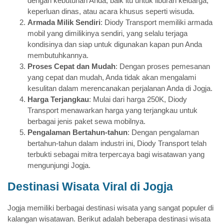
dengan kebutuhan Anda, baik itu untuk liburan keluarga,
keperluan dinas, atau acara khusus seperti wisuda.
Armada Milik Sendiri
: Diody Transport memiliki armada
mobil yang dimilikinya sendiri, yang selalu terjaga
kondisinya dan siap untuk digunakan kapan pun Anda
membutuhkannya.
Proses Cepat dan Mudah
: Dengan proses pemesanan
yang cepat dan mudah, Anda tidak akan mengalami
kesulitan dalam merencanakan perjalanan Anda di Jogja.
Harga Terjangkau
: Mulai dari harga 250K, Diody
Transport menawarkan harga yang terjangkau untuk
berbagai jenis paket sewa mobilnya.
Pengalaman Bertahun-tahun
: Dengan pengalaman
bertahun-tahun dalam industri ini, Diody Transport telah
terbukti sebagai mitra terpercaya bagi wisatawan yang
mengunjungi Jogja.
Destinasi Wisata Viral di Jogja
Jogja memiliki berbagai destinasi wisata yang sangat populer di
kalangan wisatawan. Berikut adalah beberapa destinasi wisata