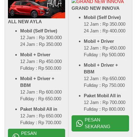
GRAND NEW INNOVA
Mobil (Self Drive)
ALL NEW AYLA
12 Jam : Rp 350.000
24 Jam : Rp 400.000
Mobil (Self Drive)
12 Jam : Rp 300.000
Mobil + Driver
24 Jam : Rp 350.000
12 Jam : Rp 450.000
Fullday : Rp 500.000
Mobil + Driver
12 Jam : Rp 450.000
Mobil + Driver +
Fullday : Rp 500.000
BBM
12 Jam : Rp 650.000
Mobil + Driver +
Fullday : Rp 750.000
BBM
12 Jam : Rp 600.000
Paket Mobil All in
Fullday : Rp 650.000
12 Jam : Rp 700.000
Fullday : Rp 800.000
Paket Mobil All in
12 Jam : Rp 650.000
PESAN
Fullday : Rp 700.000
SEKARANG
PESAN