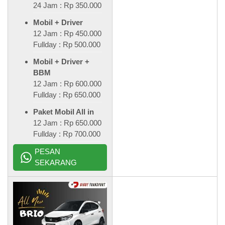
24 Jam : Rp 350.000
Mobil + Driver
12 Jam : Rp 450.000
Fullday : Rp 500.000
Mobil + Driver +
BBM
12 Jam : Rp 600.000
Fullday : Rp 650.000
Paket Mobil All in
12 Jam : Rp 650.000
Fullday : Rp 700.000
PESAN
SEKARANG