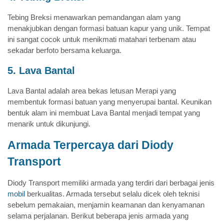
Tebing Breksi menawarkan pemandangan alam yang
menakjubkan dengan formasi batuan kapur yang unik. Tempat
ini sangat cocok untuk menikmati matahari terbenam atau
sekadar berfoto bersama keluarga.
5. Lava Bantal
Lava Bantal adalah area bekas letusan Merapi yang
membentuk formasi batuan yang menyerupai bantal. Keunikan
bentuk alam ini membuat Lava Bantal menjadi tempat yang
menarik untuk dikunjungi.
Armada Terpercaya dari Diody
Transport
Diody Transport memiliki armada yang terdiri dari berbagai jenis
mobil
berkualitas. Armada tersebut selalu dicek oleh teknisi
sebelum pemakaian, menjamin keamanan dan kenyamanan
selama perjalanan. Berikut beberapa jenis armada yang