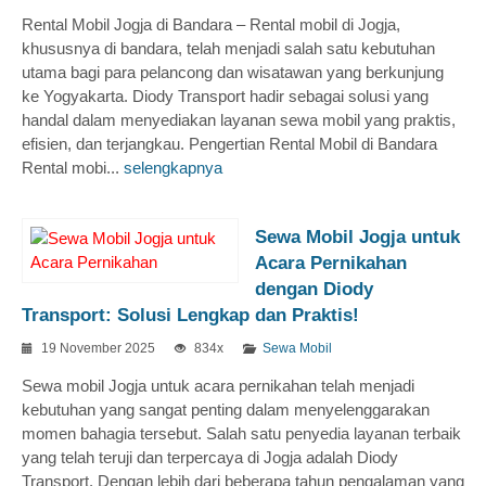
Rental Mobil Jogja di Bandara – Rental mobil di Jogja,
khususnya di bandara, telah menjadi salah satu kebutuhan
utama bagi para pelancong dan wisatawan yang berkunjung
ke Yogyakarta. Diody Transport hadir sebagai solusi yang
handal dalam menyediakan layanan sewa mobil yang praktis,
efisien, dan terjangkau. Pengertian Rental Mobil di Bandara
Rental mobi...
selengkapnya
Sewa Mobil Jogja untuk
Acara Pernikahan
dengan Diody
Transport: Solusi Lengkap dan Praktis!
19 November 2025
834x
Sewa Mobil
Sewa mobil Jogja untuk acara pernikahan telah menjadi
kebutuhan yang sangat penting dalam menyelenggarakan
momen bahagia tersebut. Salah satu penyedia layanan terbaik
yang telah teruji dan terpercaya di Jogja adalah Diody
Transport. Dengan lebih dari beberapa tahun pengalaman yang