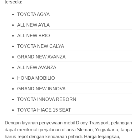
tersedia:
TOYOTA AGYA
ALL NEW AYLA
ALL NEW BRIO
TOYOTA NEW CALYA
GRAND NEW AVANZA
ALL NEW AVANZA
HONDA MOBILIO
GRAND NEW INNOVA
TOYOTA INNOVA REBORN
TOYOTA HIACE 15 SEAT
Dengan layanan penyewaan mobil Diody Transport, pelanggan
dapat menikmati perjalanan di area Sleman, Yogyakarta, tanpa
harus repot dengan kendaraan pribadi. Harga terjangkau,