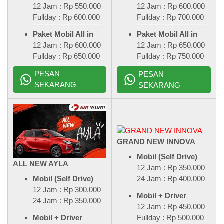
12 Jam : Rp 550.000
12 Jam : Rp 600.000
Fullday : Rp 600.000
Fullday : Rp 700.000
Paket Mobil All in
Paket Mobil All in
12 Jam : Rp 600.000
12 Jam : Rp 650.000
Fullday : Rp 650.000
Fullday : Rp 750.000
PESAN
PESAN
SEKARANG
SEKARANG
GRAND NEW INNOVA
Mobil (Self Drive)
ALL NEW AYLA
12 Jam : Rp 350.000
24 Jam : Rp 400.000
Mobil (Self Drive)
12 Jam : Rp 300.000
Mobil + Driver
24 Jam : Rp 350.000
12 Jam : Rp 450.000
Fullday : Rp 500.000
Mobil + Driver