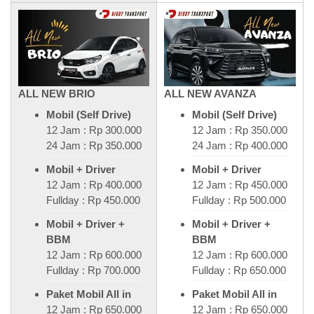
ALL NEW BRIO
ALL NEW AVANZA
Mobil (Self Drive)
Mobil (Self Drive)
12 Jam : Rp 300.000
12 Jam : Rp 350.000
24 Jam : Rp 350.000
24 Jam : Rp 400.000
Mobil + Driver
Mobil + Driver
12 Jam : Rp 400.000
12 Jam : Rp 450.000
Fullday : Rp 450.000
Fullday : Rp 500.000
Mobil + Driver +
Mobil + Driver +
BBM
BBM
12 Jam : Rp 600.000
12 Jam : Rp 600.000
Fullday : Rp 700.000
Fullday : Rp 650.000
Paket Mobil All in
Paket Mobil All in
12 Jam : Rp 650.000
12 Jam : Rp 650.000