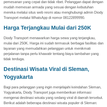
pemesanan yang cepat dan tidak ribet. Pelanggan dapat dengan
mudah memesan armada yang sesuai dengan kebutuhan
mereka melalui situs web resmi atau menghubungi admin Diody
Transport melalui WhatsApp di nomor 08122899990.
Harga Terjangkau Mulai dari 250K
Diody Transport menawarkan harga sewa yang terjangkau,
mulai dari 250K. Harga ini sudah termasuk berbagai fasilitas dan
layanan yang memudahkan pelanggan untuk menikmati
perjalanan tanpa perlu khawatir tentang biaya tambahan yang
tidak terduga.
Destinasi Wisata Viral di Sleman,
Yogyakarta
Bagi para pelanggan yang ingin menjelajahi keindahan Sleman,
Yogyakarta, Diody Transport juga memberikan informasi
mengenai destinasi wisata yang sedang viral di daerah tersebut.
Berikut adalah beberapa destinasi wisata populer di Sleman: