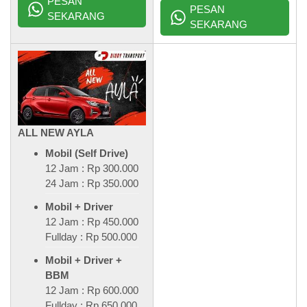
PESAN
PESAN
SEKARANG
SEKARANG
ALL NEW AYLA
Mobil (Self Drive)
12 Jam : Rp 300.000
24 Jam : Rp 350.000
Mobil + Driver
12 Jam : Rp 450.000
Fullday : Rp 500.000
Mobil + Driver +
BBM
12 Jam : Rp 600.000
Fullday : Rp 650.000