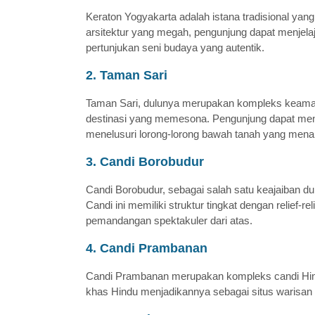
Keraton Yogyakarta adalah istana tradisional y
arsitektur yang megah, pengunjung dapat menjela
pertunjukan seni budaya yang autentik.
2. Taman Sari
Taman Sari, dulunya merupakan kompleks keamana
destinasi yang memesona. Pengunjung dapat meni
menelusuri lorong-lorong bawah tanah yang menar
3. Candi Borobudur
Candi Borobudur, sebagai salah satu keajaiban d
Candi ini memiliki struktur tingkat dengan relief
pemandangan spektakuler dari atas.
4. Candi Prambanan
Candi Prambanan merupakan kompleks candi Hindu y
khas Hindu menjadikannya sebagai situs waris