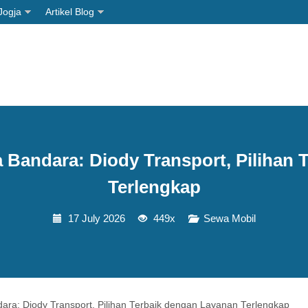
Jogja
Artikel Blog
 Bandara: Diody Transport, Pilihan 
Terlengkap
17 July 2026
449x
Sewa Mobil
ara: Diody Transport, Pilihan Terbaik dengan Layanan Terlengkap