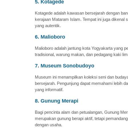
5. Kotagede
Kotagede adalah kawasan bersejarah dengan b
kerajaan Mataram Islam. Tempat ini juga dikenal
yang autentik.
6. Malioboro
Malioboro adalah jantung kota Yogyakarta yang p
tradisional, warung makan, dan pedagang kaki li
7. Museum Sonobudoyo
Museum ini menampilkan koleksi seni dan budaya 
bersejarah. Pengunjung dapat memahami lebih d
yang informatif.
8. Gunung Merapi
Bagi pencinta alam dan petualangan, Gunung Mera
merupakan gunung berapi aktif, tetapi pemandan
dengan usaha.