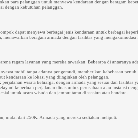
an para pelanggan untuk menyewa kendaraan dengan beragam keperlua
suai dengan kebutuhan pelanggan.
mpok dapat menyewa berbagai jenis kendaraan untuk berbagai keperluan
ini, menawarkan beragam armada dengan fasilitas yang mengakomodasi k
karena ragam layanan yang mereka tawarkan. Beberapa di antaranya ada
yewa mobil tanpa adanya pengemudi, memberikan kebebasan penuh d
ut kendaraan ke lokasi yang diinginkan oleh pelanggan.
perjalanan wisata keluarga, dengan armada yang sesuai dan fasilitas
layani keperluan perjalanan dinas untuk perusahaan atau instansi deng
sial untuk acara wisuda dan jemput tamu di stasiun atau bandara.
au, mulai dari 250K. Armada yang mereka sediakan meliputi: