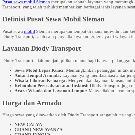
Pusat sewa mobil Sleman
merupakan sebuah layanan yang memungkink
Transport, yang telah terbukti memberikan berbagai jenis layanan se
Definisi Pusat Sewa Mobil Sleman
Pusat sewa
mobil
Sleman merupakan tempat di mana individu atau kelo
Diody Transport, salah satu penyedia layanan terpercaya di wilayah 
Layanan Diody Transport
Diody Transport telah menjadi pilihan utama bagi banyak pelanggan 
Sewa Mobil Lepas Kunci:
Memungkinkan pelanggan untuk men
Antar Jemput Armada:
Layanan yang memfasilitasi antar jemp
Wisata Liburan Keluarga:
Menyediakan layanan khusus untuk 
Kebutuhan Perusahaan atau Instansi:
Diody Transport juga me
Acara Wisuda dan Layanan Jemput:
Menyediakan layanan spe
Harga dan Armada
Harga sewa yang ditawarkan oleh Diody Transport sangatlah terjangk
NEW CALYA
GRAND NEW AVANZA
GRAND INNOVA