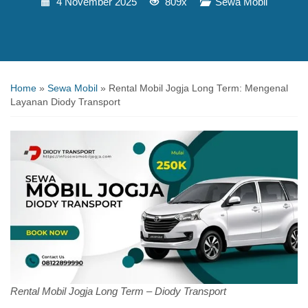
4 November 2025
809x
Sewa Mobil
Home
»
Sewa Mobil
»
Rental Mobil Jogja Long Term: Mengenal
Layanan Diody Transport
Rental Mobil Jogja Long Term – Diody Transport