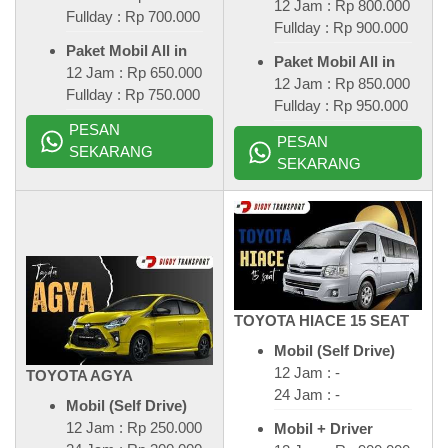
12 Jam : Rp 800.000
Fullday : Rp 700.000
Fullday : Rp 900.000
Paket Mobil All in
Paket Mobil All in
12 Jam : Rp 650.000
12 Jam : Rp 850.000
Fullday : Rp 750.000
Fullday : Rp 950.000
PESAN
PESAN
SEKARANG
SEKARANG
TOYOTA HIACE 15 SEAT
Mobil (Self Drive)
12 Jam : -
TOYOTA AGYA
24 Jam : -
Mobil (Self Drive)
12 Jam : Rp 250.000
Mobil + Driver