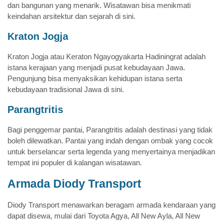
dan bangunan yang menarik. Wisatawan bisa menikmati
keindahan arsitektur dan sejarah di sini.
Kraton Jogja
Kraton Jogja atau Keraton Ngayogyakarta Hadiningrat adalah
istana kerajaan yang menjadi pusat kebudayaan Jawa.
Pengunjung bisa menyaksikan kehidupan istana serta
kebudayaan tradisional Jawa di sini.
Parangtritis
Bagi penggemar pantai, Parangtritis adalah destinasi yang tidak
boleh dilewatkan. Pantai yang indah dengan ombak yang cocok
untuk berselancar serta legenda yang menyertainya menjadikan
tempat ini populer di kalangan wisatawan.
Armada Diody Transport
Diody Transport menawarkan beragam armada kendaraan yang
dapat disewa, mulai dari Toyota Agya, All New Ayla, All New