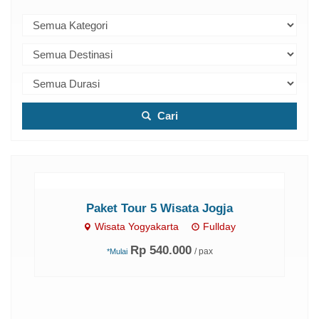
Cari
Paket Tour 5 Wisata Jogja
Wisata Yogyakarta
Fullday
Rp 540.000
/ pax
*Mulai