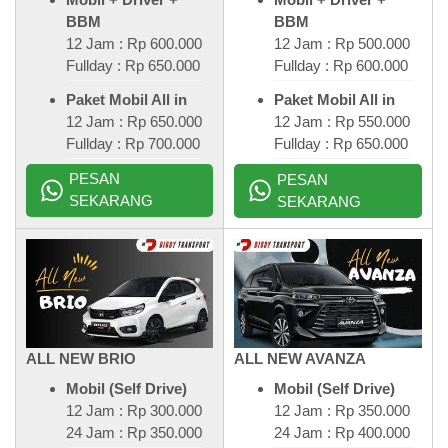
BBM
BBM
12 Jam : Rp 600.000
12 Jam : Rp 500.000
Fullday : Rp 650.000
Fullday : Rp 600.000
Paket Mobil All in
Paket Mobil All in
12 Jam : Rp 650.000
12 Jam : Rp 550.000
Fullday : Rp 700.000
Fullday : Rp 650.000
PESAN
PESAN
SEKARANG
SEKARANG
ALL NEW BRIO
ALL NEW AVANZA
Mobil (Self Drive)
Mobil (Self Drive)
12 Jam : Rp 300.000
12 Jam : Rp 350.000
24 Jam : Rp 350.000
24 Jam : Rp 400.000