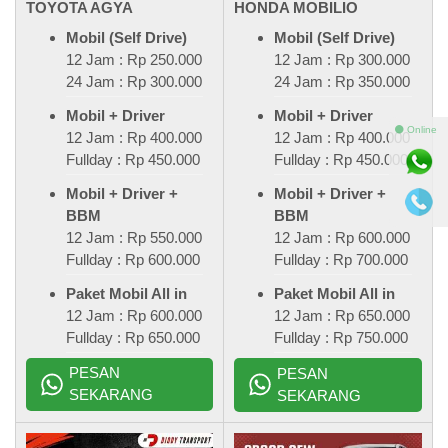
TOYOTA AGYA
HONDA MOBILIO
Mobil (Self Drive)
Mobil (Self Drive)
12 Jam : Rp 250.000
12 Jam : Rp 300.000
24 Jam : Rp 300.000
24 Jam : Rp 350.000
Mobil + Driver
Mobil + Driver
⚫ Online
12 Jam : Rp 400.000
12 Jam : Rp 400.000
Fullday : Rp 450.000
Fullday : Rp 450.000
Mobil + Driver +
Mobil + Driver +
BBM
BBM
12 Jam : Rp 550.000
12 Jam : Rp 600.000
Fullday : Rp 600.000
Fullday : Rp 700.000
Paket Mobil All in
Paket Mobil All in
12 Jam : Rp 600.000
12 Jam : Rp 650.000
Fullday : Rp 650.000
Fullday : Rp 750.000
PESAN
PESAN
SEKARANG
SEKARANG