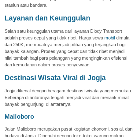
stasiun atau bandara.
Layanan dan Keunggulan
Salah satu keunggulan utama dari layanan Diody Transport
adalah proses cepat yang tidak ribet. Harga sewa
mobil
dimulai
dari 250K, membuatnya menjadi pilihan yang terjangkau bagi
banyak kalangan. Proses yang cepat dan tidak ribet menjadi
nilai tambah bagi para pelanggan yang menginginkan efisiensi
dan kemudahan dalam proses penyewaan.
Destinasi Wisata Viral di Jogja
Jogja dikenal dengan beragam destinasi wisata yang memukau.
Beberapa di antaranya tengah menjadi viral dan menarik minat
banyak pengunjung, di antaranya:
Malioboro
Jalan Malioboro merupakan pusat kegiatan ekonomi, sosial, dan
budaya di Jogja. Dipenuhi dengan toko-toko, warung makan,