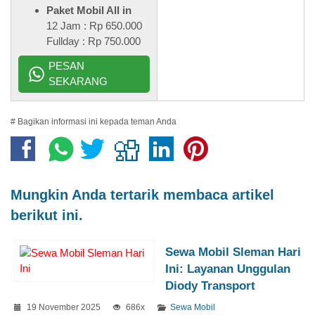
Paket Mobil All in
12 Jam : Rp 650.000
Fullday : Rp 750.000
PESAN
SEKARANG
# Bagikan informasi ini kepada teman Anda
Mungkin Anda tertarik membaca artikel
berikut ini.
Sewa Mobil Sleman Hari
Ini: Layanan Unggulan
Diody Transport
19 November 2025
686x
Sewa Mobil