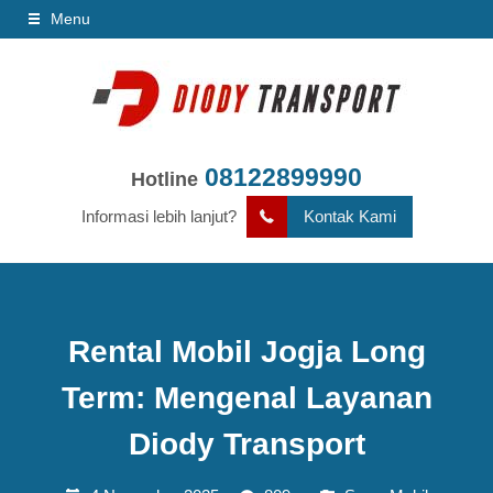
Menu
08122899990
Hotline
Informasi lebih lanjut?
Kontak Kami
Rental Mobil Jogja Long
Term: Mengenal Layanan
Diody Transport