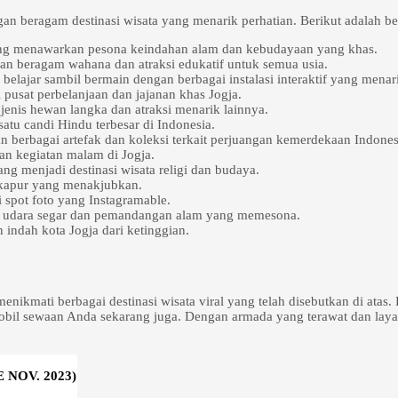
an beragam destinasi wisata yang menarik perhatian. Berikut adalah beb
ang menawarkan pesona keindahan alam dan kebudayaan yang khas.
an beragam wahana dan atraksi edukatif untuk semua usia.
lajar sambil bermain dengan berbagai instalasi interaktif yang menar
i pusat perbelanjaan dan jajanan khas Jogja.
jenis hewan langka dan atraksi menarik lainnya.
satu candi Hindu terbesar di Indonesia.
 berbagai artefak dan koleksi terkait perjuangan kemerdekaan Indones
dan kegiatan malam di Jogja.
ang menjadi destinasi wisata religi dan budaya.
g kapur yang menakjubkan.
 spot foto yang Instagramable.
 udara segar dan pemandangan alam yang memesona.
indah kota Jogja dari ketinggian.
enikmati berbagai destinasi wisata viral yang telah disebutkan di at
l sewaan Anda sekarang juga. Dengan armada yang terawat dan layana
NOV. 2023)