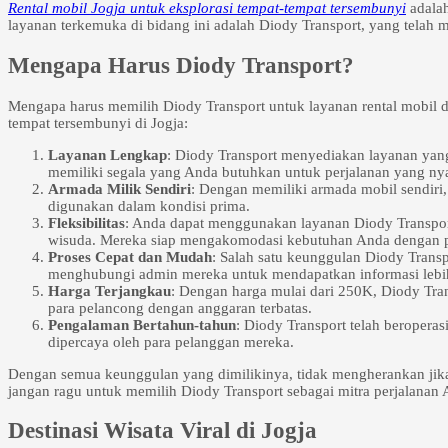
Rental mobil Jogja untuk eksplorasi tempat-tempat tersembunyi
adalah
layanan terkemuka di bidang ini adalah Diody Transport, yang telah
Mengapa Harus Diody Transport?
Mengapa harus memilih Diody Transport untuk layanan rental mobil d
tempat tersembunyi di Jogja:
Layanan Lengkap
: Diody Transport menyediakan layanan ya
memiliki segala yang Anda butuhkan untuk perjalanan yang ny
Armada Milik Sendiri
: Dengan memiliki armada mobil sendiri
digunakan dalam kondisi prima.
Fleksibilitas
: Anda dapat menggunakan layanan Diody Transport 
wisuda. Mereka siap mengakomodasi kebutuhan Anda dengan p
Proses Cepat dan Mudah
: Salah satu keunggulan Diody Tran
menghubungi admin mereka untuk mendapatkan informasi lebih
Harga Terjangkau
: Dengan harga mulai dari 250K, Diody Tra
para pelancong dengan anggaran terbatas.
Pengalaman Bertahun-tahun
: Diody Transport telah beropera
dipercaya oleh para pelanggan mereka.
Dengan semua keunggulan yang dimilikinya, tidak mengherankan jika 
jangan ragu untuk memilih Diody Transport sebagai mitra perjalanan 
Destinasi Wisata Viral di Jogja