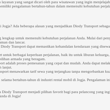
 layanan yang sangat dicari oleh para wisatawan yang ingin menjelajah
 memiliki pengalaman bertahun-tahun dalam memenuhi kebutuhan perjal
i Jogja? Ada beberapa alasan yang menjadikan Diody Transport sebagai
ng lengkap untuk memenuhi kebutuhan perjalanan Anda. Mulai dari pe
aman dan lancar.
, Diody Transport dapat memastikan kehandalan kendaraan yang disewa
untuk berbagai keperluan perjalanan, baik itu untuk liburan keluarga, 
ilihan armada yang beragam.
sport adalah proses pemesanan yang cepat dan mudah. Anda dapat mela
 lanjut.
nsport menawarkan tarif sewa yang terjangkau tanpa mengorbankan kua
si selama bertahun-tahun di industri rental mobil di Jogja. Pengalaman
Diody Transport menjadi pilihan favorit bagi para pelancong yang in
Anda di Jogja!