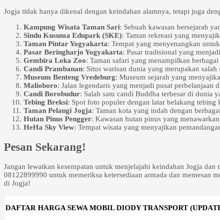
Jogja tidak hanya dikenal dengan keindahan alamnya, tetapi juga deng
Kampung Wisata Taman Sari
: Sebuah kawasan bersejarah y
Sindu Kusuma Edupark (SKE)
: Taman rekreasi yang menyajik
Taman Pintar Yogyakarta
: Tempat yang menyenangkan untuk be
Pasar Beringharjo Yogyakarta
: Pasar tradisional yang menjad
Gembira Loka Zoo
: Taman safari yang menampilkan berbagai 
Candi Prambanan
: Situs warisan dunia yang merupakan salah 
Museum Benteng Vredeburg
: Museum sejarah yang menyajikan
Malioboro
: Jalan legendaris yang menjadi pusat perbelanjaan 
Candi Borobudur
: Salah satu candi Buddha terbesar di dunia y
Tebing Breksi
: Spot foto populer dengan latar belakang tebin
Taman Pelangi Jogja
: Taman kota yang indah dengan berbagai
Hutan Pinus Pengger
: Kawasan hutan pinus yang menawarkan
HeHa Sky View
: Tempat wisata yang menyajikan pemandangan 
Pesan Sekarang!
Jangan lewatkan kesempatan untuk menjelajahi keindahan Jogja dan m
08122899990 untuk memeriksa ketersediaan armada dan memesan mobi
di Jogja!
DAFTAR HARGA SEWA MOBIL DIODY TRANSPORT (UPDATE 