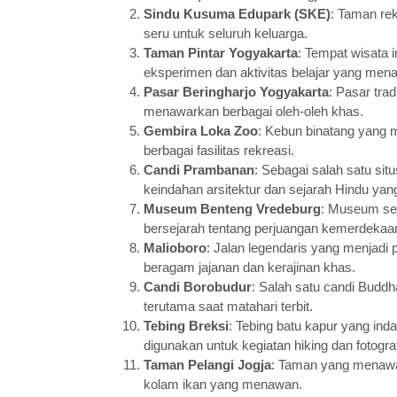
Sindu Kusuma Edupark (SKE)
: Taman re
seru untuk seluruh keluarga.
Taman Pintar Yogyakarta
: Tempat wisata 
eksperimen dan aktivitas belajar yang mena
Pasar Beringharjo Yogyakarta
: Pasar tra
menawarkan berbagai oleh-oleh khas.
Gembira Loka Zoo
: Kebun binatang yang 
berbagai fasilitas rekreasi.
Candi Prambanan
: Sebagai salah satu s
keindahan arsitektur dan sejarah Hindu yan
Museum Benteng Vredeburg
: Museum sej
bersejarah tentang perjuangan kemerdekaan
Malioboro
: Jalan legendaris yang menjadi 
beragam jajanan dan kerajinan khas.
Candi Borobudur
: Salah satu candi Budd
terutama saat matahari terbit.
Tebing Breksi
: Tebing batu kapur yang i
digunakan untuk kegiatan hiking dan fotograf
Taman Pelangi Jogja
: Taman yang menawa
kolam ikan yang menawan.