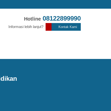
08122899990
Hotline
Informasi lebih lanjut?
Kontak Kami
idikan