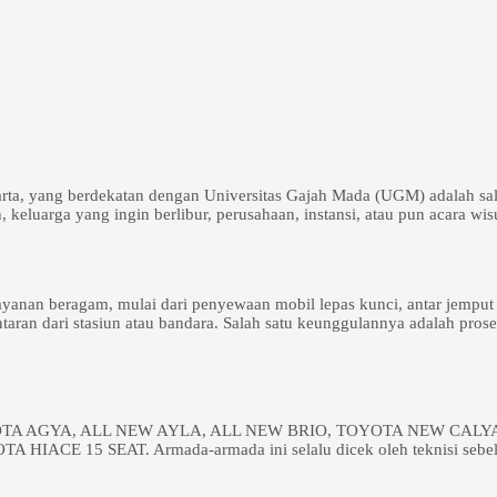
rta, yang berdekatan dengan Universitas Gajah Mada (UGM) adalah sa
, keluarga yang ingin berlibur, perusahaan, instansi, atau pun acara 
an beragam, mulai dari penyewaan mobil lepas kunci, antar jemput a
taran dari stasiun atau bandara. Salah satu keunggulannya adalah pros
ari TOYOTA AGYA, ALL NEW AYLA, ALL NEW BRIO, TOYOTA NEW 
 15 SEAT. Armada-armada ini selalu dicek oleh teknisi sebelu