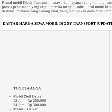
Rental mobil Diody Transport menawarkan layanan yang komprehens
proses pemesanan yang cepat, mereka menjadi solusi ideal untuk keb
destinasi menarik yang sedang viral, yang merupakan daya tarik utama
DAFTAR HARGA SEWA MOBIL DIODY TRANSPORT (UPDATE 
TOYOTA AGYA
Mobil (Self Drive)
12 Jam : Rp 250.000
24 Jam : Rp 300.000
Mobil + Driver