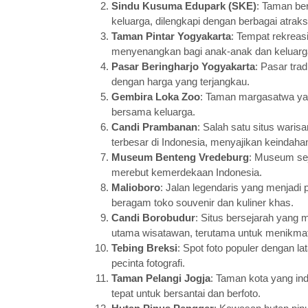
Sindu Kusuma Edupark (SKE)
: Taman be
keluarga, dilengkapi dengan berbagai atraks
Taman Pintar Yogyakarta
: Tempat rekreas
menyenangkan bagi anak-anak dan keluarg
Pasar Beringharjo Yogyakarta
: Pasar tra
dengan harga yang terjangkau.
Gembira Loka Zoo
: Taman margasatwa yan
bersama keluarga.
Candi Prambanan
: Salah satu situs war
terbesar di Indonesia, menyajikan keindahan
Museum Benteng Vredeburg
: Museum se
merebut kemerdekaan Indonesia.
Malioboro
: Jalan legendaris yang menjadi 
beragam toko souvenir dan kuliner khas.
Candi Borobudur
: Situs bersejarah yang 
utama wisatawan, terutama untuk menikmati
Tebing Breksi
: Spot foto populer dengan la
pecinta fotografi.
Taman Pelangi Jogja
: Taman kota yang in
tepat untuk bersantai dan berfoto.