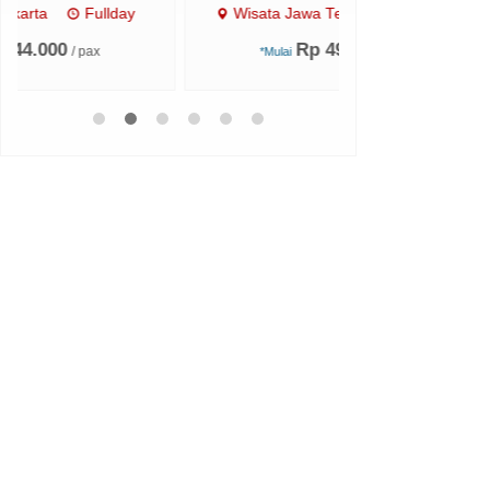
Wisata Yogy
Rp 
*Mulai