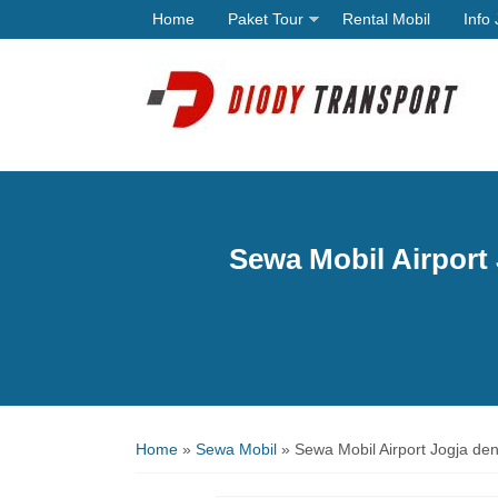
Home
Paket Tour
Rental Mobil
Info 
Sewa Mobil Airport
Home
»
Sewa Mobil
»
Sewa Mobil Airport Jogja d