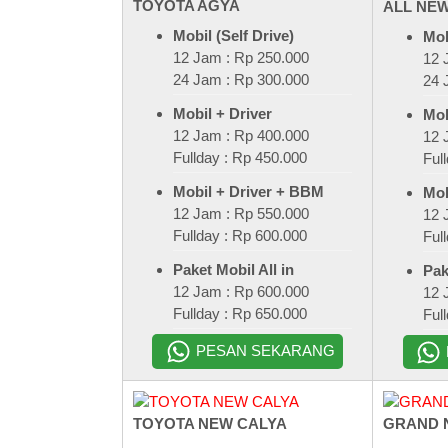
TOYOTA AGYA
ALL NEW
Mobil (Self Drive)
Mob
12 Jam : Rp 250.000
12 
24 Jam : Rp 300.000
24 
Mobil + Driver
Mob
12 Jam : Rp 400.000
12 
Fullday : Rp 450.000
Ful
Mobil + Driver + BBM
Mob
12 Jam : Rp 550.000
12 
Fullday : Rp 600.000
Ful
Paket Mobil All in
Pak
12 Jam : Rp 600.000
12 
Fullday : Rp 650.000
Ful
PESAN SEKARANG
TOYOTA NEW CALYA
GRAND 