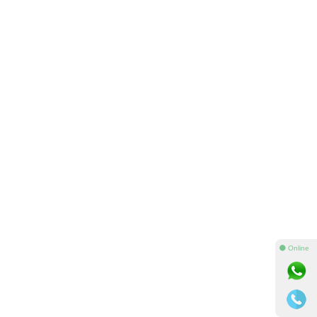
⚫ Online