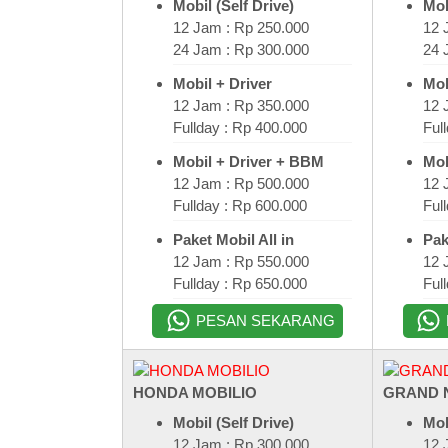
Mobil (Self Drive)
Mob
12 Jam : Rp 250.000
12 
24 Jam : Rp 300.000
24 
Mobil + Driver
Mob
12 Jam : Rp 350.000
12 
Fullday : Rp 400.000
Ful
Mobil + Driver + BBM
Mob
12 Jam : Rp 500.000
12 
Fullday : Rp 600.000
Ful
Paket Mobil All in
Pak
12 Jam : Rp 550.000
12 
Fullday : Rp 650.000
Ful
PESAN SEKARANG
HONDA MOBILIO
GRAND 
Mobil (Self Drive)
Mob
12 Jam : Rp 300.000
12 