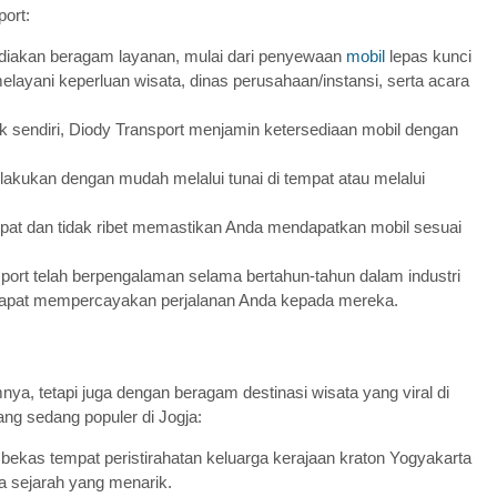
ort:
ediakan beragam layanan, mulai dari penyewaan
mobil
lepas kunci
layani keperluan wisata, dinas perusahaan/instansi, serta acara
k sendiri, Diody Transport menjamin ketersediaan mobil dengan
lakukan dengan mudah melalui tunai di tempat atau melalui
at dan tidak ribet memastikan Anda mendapatkan mobil sesuai
sport telah berpengalaman selama bertahun-tahun dalam industri
 dapat mempercayakan perjalanan Anda kepada mereka.
ya, tetapi juga dengan beragam destinasi wisata yang viral di
ang sedang populer di Jogja:
bekas tempat peristirahatan keluarga kerajaan kraton Yogyakarta
ta sejarah yang menarik.