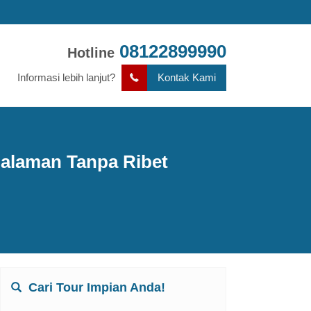
08122899990
Hotline
Informasi lebih lanjut?
Kontak Kami
galaman Tanpa Ribet
Cari Tour Impian Anda!