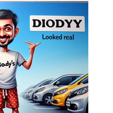
Paket Tour 3 Wisata Jogja