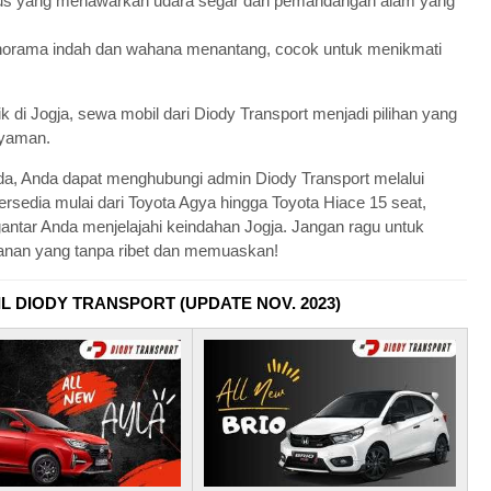
nus yang menawarkan udara segar dan pemandangan alam yang
norama indah dan wahana menantang, cocok untuk menikmati
 di Jogja, sewa mobil dari Diody Transport menjadi pilihan yang
nyaman.
da, Anda dapat menghubungi admin Diody Transport melalui
sedia mulai dari Toyota Agya hingga Toyota Hiace 15 seat,
ntar Anda menjelajahi keindahan Jogja. Jangan ragu untuk
lanan yang tanpa ribet dan memuaskan!
 DIODY TRANSPORT (UPDATE NOV. 2023)