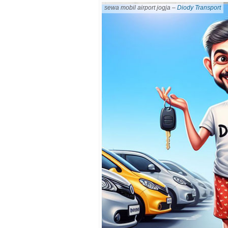
sewa mobil airport jogja –
Diody Transport