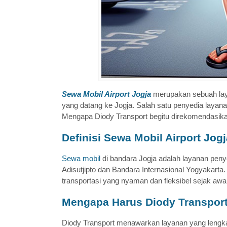
Sewa Mobil Airport Jogja
merupakan sebuah laya
yang datang ke Jogja. Salah satu penyedia layana
Mengapa Diody Transport begitu direkomendasik
Definisi Sewa Mobil Airport Jogj
Sewa mobil
di bandara Jogja adalah layanan peny
Adisutjipto dan Bandara Internasional Yogyakar
transportasi yang nyaman dan fleksibel sejak awal
Mengapa Harus Diody Transpor
Diody Transport menawarkan layanan yang lengk