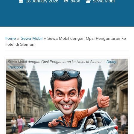
18 January 2026
843x
Sewa Mobil
Home
»
Sewa Mobil
»
Sewa Mobil dengan Opsi Pengantaran ke
Hotel di Sleman
Sewa Mobil dengan Opsi Pengantaran ke Hotel di Sleman –
Diody
Transport