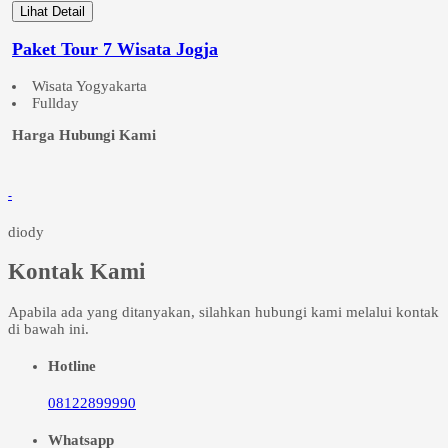
Lihat Detail
Paket Tour 7 Wisata Jogja
Wisata Yogyakarta
Fullday
Harga Hubungi Kami
-
diody
Kontak Kami
Apabila ada yang ditanyakan, silahkan hubungi kami melalui kontak
di bawah ini.
Hotline
08122899990
Whatsapp