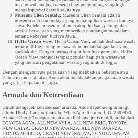
tur dan wahana juga tersedia bagi pengunjung yang ingin
mengeksplorasi daerah sekitarnya.
Museum Ullen Sentalu:
Museum Ullen Sentalu adalah
museum seni dan budaya yang menampilkan warisan budaya
Jawa. Koleksi museum ini mencakup lukisan, patung, dan
artefak bersejarah yang memberikan pandangan mendalam
tentang kekayaan budaya Jawa.
HeHa Ocean View:
HeHa Ocean View adalah destinasi wisata
terbaru di Jogja yang menawarkan pemandangan laut yang
spektakuler. Dengan berbagai spot foto Instagramable, HeHa
Ocean View menjadi tempat populer bagi para wisatawan
yang mencari pengalaman wisata yang unik di Jogja.
Dengan mengatur rute perjalanan yang melibatkan beberapa atau
semua destinasi di atas, Anda akan mendapatkan pengalaman wisata
yang tak terlupakan di Jogja.
Armada dan Ketersediaan
Untuk mengecek ketersediaan armada, Anda dapat menghubungi
admin Diody Transport melalui WhatsApp di nomor 08122899990.
Armada Diody Transport mencakup berbagai jenis mobil, mulai dari
TOYOTA AGYA, ALL NEW AYLA, ALL NEW BRIO, TOYOTA
NEW CALYA, GRAND NEW AVANZA, ALL NEW AVANZA,
HONDA MOBILIO, GRAND NEW INNOVA, TOYOTA INNOVA