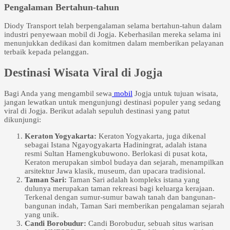
Pengalaman Bertahun-tahun
Diody Transport telah berpengalaman selama bertahun-tahun dalam
industri penyewaan mobil di Jogja. Keberhasilan mereka selama ini
menunjukkan dedikasi dan komitmen dalam memberikan pelayanan
terbaik kepada pelanggan.
Destinasi Wisata Viral di Jogja
Bagi Anda yang mengambil sewa
mobil
Jogja untuk tujuan wisata,
jangan lewatkan untuk mengunjungi destinasi populer yang sedang
viral di Jogja. Berikut adalah sepuluh destinasi yang patut
dikunjungi:
Keraton Yogyakarta:
Keraton Yogyakarta, juga dikenal
sebagai Istana Ngayogyakarta Hadiningrat, adalah istana
resmi Sultan Hamengkubuwono. Berlokasi di pusat kota,
Keraton merupakan simbol budaya dan sejarah, menampilkan
arsitektur Jawa klasik, museum, dan upacara tradisional.
Taman Sari:
Taman Sari adalah kompleks istana yang
dulunya merupakan taman rekreasi bagi keluarga kerajaan.
Terkenal dengan sumur-sumur bawah tanah dan bangunan-
bangunan indah, Taman Sari memberikan pengalaman sejarah
yang unik.
Candi Borobudur:
Candi Borobudur, sebuah situs warisan