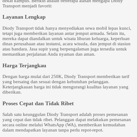
dekat kampus. Berikut adalah beberapa alasan mengapa Diody
Transport menjadi favorit:
Layanan Lengkap
Diody Transport tidak hanya menyediakan sewa mobil lepas kunci,
tetapi juga memberikan layanan antar jemput armada. Selain itu,
mereka dapat diandalkan untuk wisata liburan keluarga, keperluan
dinas perusahaan atau instansi, acara wisuda, dan jemput di stasiun
atau bandara. Jasa supir yang berpengalaman juga tersedia untuk
memastikan perjalanan Anda nyaman dan aman.
Harga Terjangkau
Dengan harga mulai dari 250K, Diody Transport memberikan tarif
yang bersaing dan sesuai dengan kebutuhan pelanggan.
Keterjangkauan harga ini tidak mengurangi kualitas layanan yang
diberikan.
Proses Cepat dan Tidak Ribet
Salah satu keunggulan Diody Transport adalah proses pemesanan
yang cepat dan tidak ribet. Pelanggan dapat melakukan pemesanan
secara online melalui WhatsApp (WA), memberikan kemudahan
dalam mendapatkan layanan tanpa perlu repot-repot.