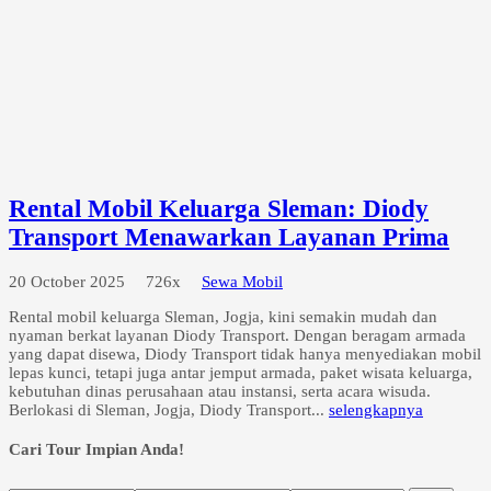
Rental Mobil Keluarga Sleman: Diody
Transport Menawarkan Layanan Prima
20 October 2025
726x
Sewa Mobil
Rental mobil keluarga Sleman, Jogja, kini semakin mudah dan
nyaman berkat layanan Diody Transport. Dengan beragam armada
yang dapat disewa, Diody Transport tidak hanya menyediakan mobil
lepas kunci, tetapi juga antar jemput armada, paket wisata keluarga,
kebutuhan dinas perusahaan atau instansi, serta acara wisuda.
Berlokasi di Sleman, Jogja, Diody Transport...
selengkapnya
Cari Tour Impian Anda!