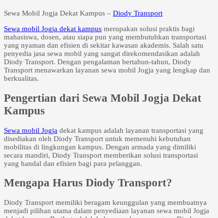
Sewa Mobil Jogja Dekat Kampus –
Diody Transport
Sewa mobil Jogja dekat kampus
merupakan solusi praktis bagi
mahasiswa, dosen, atau siapa pun yang membutuhkan transportasi
yang nyaman dan efisien di sekitar kawasan akademis. Salah satu
penyedia jasa sewa mobil yang sangat direkomendasikan adalah
Diody Transport. Dengan pengalaman bertahun-tahun, Diody
Transport menawarkan layanan sewa mobil Jogja yang lengkap dan
berkualitas.
Pengertian dari Sewa Mobil Jogja Dekat
Kampus
Sewa mobil Jogja
dekat kampus adalah layanan transportasi yang
disediakan oleh Diody Transport untuk memenuhi kebutuhan
mobilitas di lingkungan kampus. Dengan armada yang dimiliki
secara mandiri, Diody Transport memberikan solusi transportasi
yang handal dan efisien bagi para pelanggan.
Mengapa Harus Diody Transport?
Diody Transport memiliki beragam keunggulan yang membuatnya
menjadi pilihan utama dalam penyediaan layanan sewa mobil Jogja