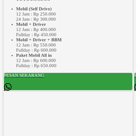
Mobil (Self Drive)
12 Jam : Rp 250.000
24 Jam : Rp 300.000
Mobil + Driver
12 Jam : Rp 400.000
Fullday : Rp 450.000
Mobil + Driver + BBM
12 Jam : Rp 550.000
Fullday : Rp 600.000
Paket Mobil All in
12 Jam : Rp 600.000
Fullday : Rp 650.000
PESAN SEKARANG