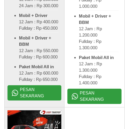
24 Jam : Rp 300.000
1.000.000
Mobil + Driver
Mobil + Driver +
12 Jam : Rp 400.000
BBM
Fullday : Rp 450.000
12 Jam : Rp
1.200.000
Mobil + Driver +
Fullday : Rp
BBM
1.300.000
12 Jam : Rp 550.000
Fullday : Rp 600.000
Paket Mobil All in
12 Jam : Rp
Paket Mobil All in
1.300.000
12 Jam : Rp 600.000
Fullday : Rp
Fullday : Rp 650.000
1.400.000
PESAN
PESAN
SEKARANG
SEKARANG