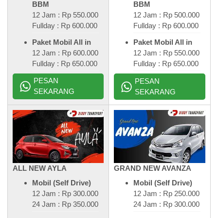
BBM
BBM
12 Jam : Rp 550.000
12 Jam : Rp 500.000
Fullday : Rp 600.000
Fullday : Rp 600.000
Paket Mobil All in
Paket Mobil All in
12 Jam : Rp 600.000
12 Jam : Rp 550.000
Fullday : Rp 650.000
Fullday : Rp 650.000
PESAN
PESAN
SEKARANG
SEKARANG
ALL NEW AYLA
GRAND NEW AVANZA
Mobil (Self Drive)
Mobil (Self Drive)
12 Jam : Rp 300.000
12 Jam : Rp 250.000
24 Jam : Rp 350.000
24 Jam : Rp 300.000