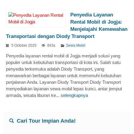
Penyedia Layanan
Rental Mobil di Jogja:
Menjelajahi Kemewahan
Transportasi dengan Diody Transport
5 October 2025
843x
Sewa Mobil
Penyedia layanan rental mobil di Jogja menjadi solusi yang
populer untuk kebutuhan transportasi di kota ini. Salah satu
penyedia terkemuka adalah Diody Transport, yang
menawarkan berbagai layanan untuk memenuhi kebutuhan
perjalanan Anda. Layanan Diody Transport Diody Transport
menyediakan layanan sewa mobil lepas kunci, antar jemput
armada, wisata liburan ke...
selengkapnya
Cari Tour Impian Anda!