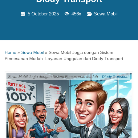
5 October 2025
456x
Sewa Mobil
Home
»
Sewa Mobil
»
Sewa Mobil Jogja dengan Sistem
Pemesanan Mudah: Layanan Unggulan dari Diody Transport
Sewa Mobil Jogja dengan Sistem Pemesanan Mudah –
Diody Transport