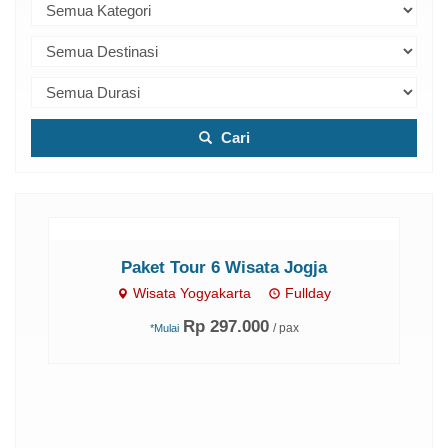
Cari
Paket Tour 6 Wisata Jogja
Wisata Yogyakarta
Fullday
Rp 297.000
/ pax
*Mulai