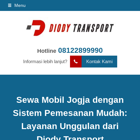
Menu
08122899990
Hotline
Informasi lebih lanjut?
Kontak Kami
Sewa Mobil Jogja dengan
Sistem Pemesanan Mudah:
Layanan Unggulan dari
Diody Transport