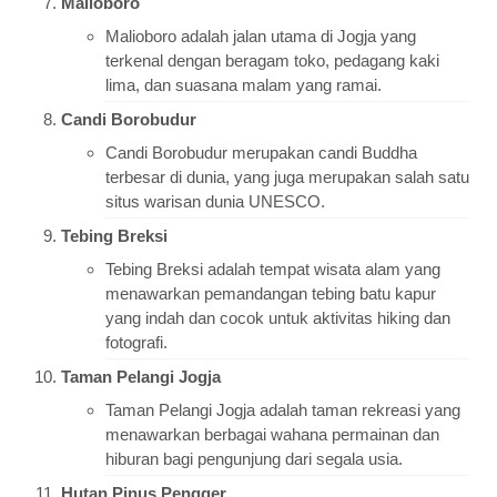
Malioboro
Malioboro adalah jalan utama di Jogja yang
terkenal dengan beragam toko, pedagang kaki
lima, dan suasana malam yang ramai.
Candi Borobudur
Candi Borobudur merupakan candi Buddha
terbesar di dunia, yang juga merupakan salah satu
situs warisan dunia UNESCO.
Tebing Breksi
Tebing Breksi adalah tempat wisata alam yang
menawarkan pemandangan tebing batu kapur
yang indah dan cocok untuk aktivitas hiking dan
fotografi.
Taman Pelangi Jogja
Taman Pelangi Jogja adalah taman rekreasi yang
menawarkan berbagai wahana permainan dan
hiburan bagi pengunjung dari segala usia.
Hutan Pinus Pengger