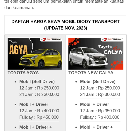
terlebih dahulu sebelum pemakaian untuk memastikan kualitas
dan keamanan.
DAFTAR HARGA SEWA MOBIL DIODY TRANSPORT
(UPDATE NOV. 2023)
TOYOTA AGYA
TOYOTA NEW CALYA
Mobil (Self Drive)
Mobil (Self Drive)
12 Jam : Rp 250.000
12 Jam : Rp 250.000
24 Jam : Rp 300.000
24 Jam : Rp 300.000
Mobil + Driver
Mobil + Driver
12 Jam : Rp 400.000
12 Jam : Rp 350.000
Fullday : Rp 450.000
Fullday : Rp 400.000
Mobil + Driver +
Mobil + Driver +