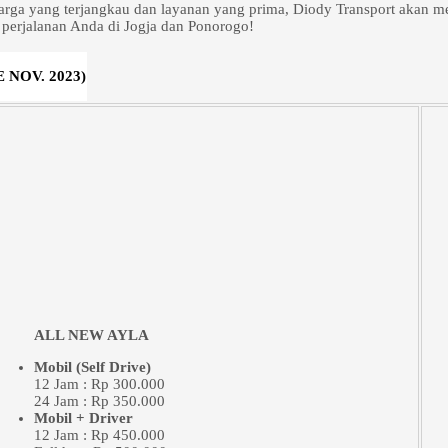
 harga yang terjangkau dan layanan yang prima, Diody Transport akan
 perjalanan Anda di Jogja dan Ponorogo!
NOV. 2023)
ALL NEW AYLA
Mobil (Self Drive)
12 Jam : Rp 300.000
24 Jam : Rp 350.000
Mobil + Driver
12 Jam : Rp 450.000