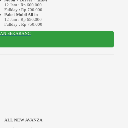
Mobil + Driver + BBM
12 Jam : Rp 600.000
Fullday : Rp 700.000
Paket Mobil All in
12 Jam : Rp 650.000
Fullday : Rp 750.000
SAN SEKARANG
ALL NEW AVANZA