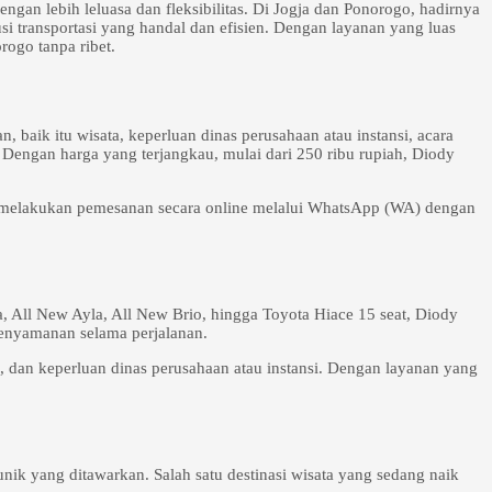
engan lebih leluasa dan fleksibilitas. Di Jogja dan Ponorogo, hadirnya
transportasi yang handal dan efisien. Dengan layanan yang luas
ogo tanpa ribet.
baik itu wisata, keperluan dinas perusahaan atau instansi, acara
 Dengan harga yang terjangkau, mulai dari 250 ribu rupiah, Diody
pat melakukan pemesanan secara online melalui WhatsApp (WA) dengan
 All New Ayla, All New Brio, hingga Toyota Hiace 15 seat, Diody
kenyamanan selama perjalanan.
ga, dan keperluan dinas perusahaan atau instansi. Dengan layanan yang
nik yang ditawarkan. Salah satu destinasi wisata yang sedang naik