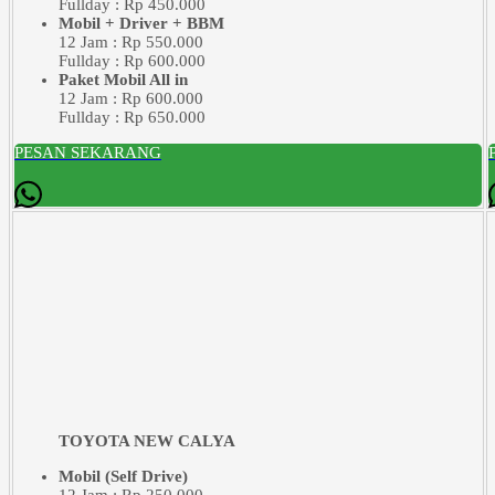
Fullday : Rp 450.000
Mobil + Driver + BBM
12 Jam : Rp 550.000
Fullday : Rp 600.000
Paket Mobil All in
12 Jam : Rp 600.000
Fullday : Rp 650.000
PESAN SEKARANG
TOYOTA NEW CALYA
Mobil (Self Drive)