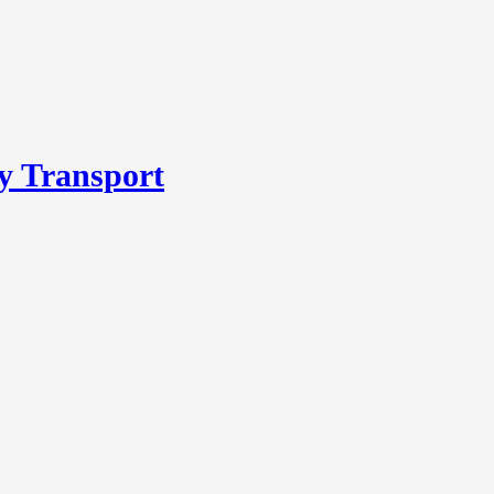
y Transport