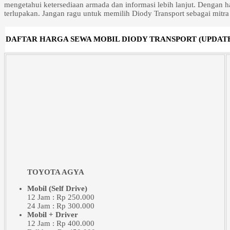
mengetahui ketersediaan armada dan informasi lebih lanjut. Dengan
terlupakan. Jangan ragu untuk memilih Diody Transport sebagai mitra
DAFTAR HARGA SEWA MOBIL DIODY TRANSPORT (UPDATE 
TOYOTA AGYA
Mobil (Self Drive)
12 Jam : Rp 250.000
24 Jam : Rp 300.000
Mobil + Driver
12 Jam : Rp 400.000