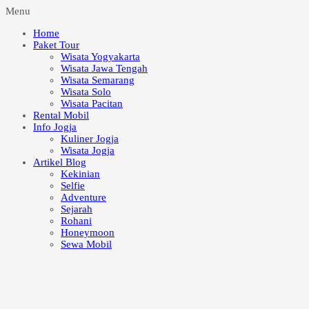
Menu
Home
Paket Tour
Wisata Yogyakarta
Wisata Jawa Tengah
Wisata Semarang
Wisata Solo
Wisata Pacitan
Rental Mobil
Info Jogja
Kuliner Jogja
Wisata Jogja
Artikel Blog
Kekinian
Selfie
Adventure
Sejarah
Rohani
Honeymoon
Sewa Mobil