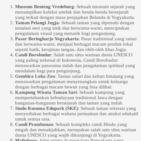
Museum Benteng Vredeburg
: Sebuah museum sejarah yang
menampilkan koleksi artefak dan benda-benda bersejarah
yang terkait dengan masa penjajahan Belanda di Yogyakarta.
Taman Pelangi Jogja
: Sebuah taman yang dipenuhi dengan
instalasi seni yang unik dan berwarna-warni, menciptakan
pengalaman visual yang menarik bagi pengunjung.
Pasar Beringharjo Yogyakarta
: Pasar tradisional yang ramai
dan berwarna-warni, menjual berbagai macam produk lokal
seperti batik, kerajinan tangan, dan oleh-oleh khas Jogja.
Candi Borobudur
: Salah satu situs warisan dunia UNESCO
yang paling terkenal di Indonesia, Candi Borobudur
menawarkan panorama indah dan pengalaman spiritual yang
mendalam bagi para pengunjung.
Gembira Loka Zoo
: Taman safari dan kebun binatang yang
menawarkan pengalaman menyenangkan untuk keluarga
dengan berbagai macam hewan yang bisa dilihat.
Kampung Wisata Taman Sari
: Sebuah kampung yang
mempertahankan kebudayaan tradisional Jawa dengan
bangunan-bangunan bersejarah dan taman yang indah.
Sindu Kusuma Edupark (SKE)
: Sebuah taman rekreasi yang
menyediakan berbagai wahana permainan dan atraksi edukatif
untuk semua usia.
Candi Prambanan
: Sebuah kompleks candi Hindu yang
megah dan menakjubkan, merupakan salah satu situs warisan
dunia UNESCO yang wajib dikunjungi di Yogyakarta.
Malioboro
: Jalan utama di pusat kota Yogyakarta yang