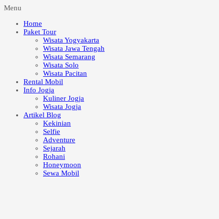
Menu
Home
Paket Tour
Wisata Yogyakarta
Wisata Jawa Tengah
Wisata Semarang
Wisata Solo
Wisata Pacitan
Rental Mobil
Info Jogja
Kuliner Jogja
Wisata Jogja
Artikel Blog
Kekinian
Selfie
Adventure
Sejarah
Rohani
Honeymoon
Sewa Mobil