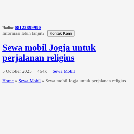
08122899990
Hotline
Informasi lebih lanjut?
Kontak Kami
Sewa mobil Jogja untuk
perjalanan religius
5 October 2025
464x
Sewa Mobil
Home
»
Sewa Mobil
»
Sewa mobil Jogja untuk perjalanan religius