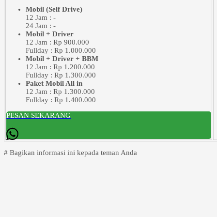
Mobil (Self Drive)
12 Jam : -
24 Jam : -
Mobil + Driver
12 Jam : Rp 900.000
Fullday : Rp 1.000.000
Mobil + Driver + BBM
12 Jam : Rp 1.200.000
Fullday : Rp 1.300.000
Paket Mobil All in
12 Jam : Rp 1.300.000
Fullday : Rp 1.400.000
PESAN SEKARANG
# Bagikan informasi ini kepada teman Anda