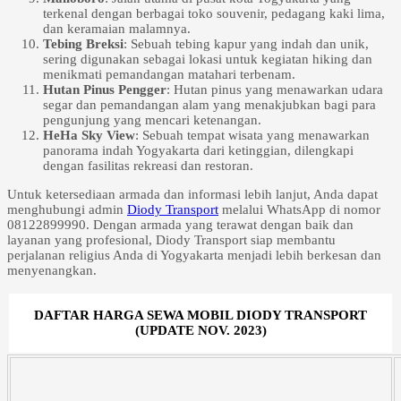
terkenal dengan berbagai toko souvenir, pedagang kaki lima,
dan keramaian malamnya.
Tebing Breksi
: Sebuah tebing kapur yang indah dan unik,
sering digunakan sebagai lokasi untuk kegiatan hiking dan
menikmati pemandangan matahari terbenam.
Hutan Pinus Pengger
: Hutan pinus yang menawarkan udara
segar dan pemandangan alam yang menakjubkan bagi para
pengunjung yang mencari ketenangan.
HeHa Sky View
: Sebuah tempat wisata yang menawarkan
panorama indah Yogyakarta dari ketinggian, dilengkapi
dengan fasilitas rekreasi dan restoran.
Untuk ketersediaan armada dan informasi lebih lanjut, Anda dapat
menghubungi admin
Diody Transport
melalui WhatsApp di nomor
08122899990. Dengan armada yang terawat dengan baik dan
layanan yang profesional, Diody Transport siap membantu
perjalanan religius Anda di Yogyakarta menjadi lebih berkesan dan
menyenangkan.
DAFTAR HARGA SEWA MOBIL DIODY TRANSPORT
(UPDATE NOV. 2023)