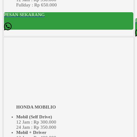
Fullday : Rp 650.000
PESAN SEKARANG
HONDA MOBILIO
Mobil (Self Drive)
12 Jam : Rp 300.000
24 Jam : Rp 350.000
Mobil + Driver