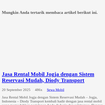
Mungkin Anda tertarik membaca artikel berikut ini.
Jasa Rental Mobil Jogja dengan Sistem
Reservasi Mudah, Diody Transport
20 September 2025
486x
Sewa Mobil
Jasa Rental Mobil Jogja dengan Sistem Reservasi Mudah – Jogja,
Indonesia – Diody Transport kembali hadir dengan jasa rental mobil