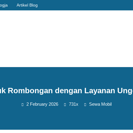
Jogja
Artikel Blog
tuk Rombongan dengan Layanan Ungg
2 February 2026
731x
Sewa Mobil