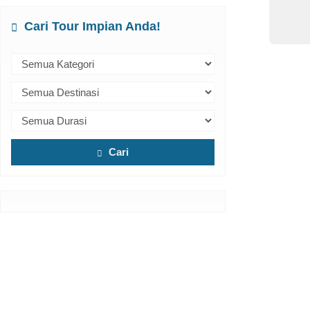
Cari Tour Impian Anda!
Cari