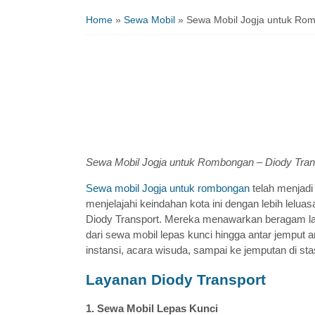
Home
»
Sewa Mobil
»
Sewa Mobil Jogja untuk Ro
Sewa Mobil Jogja untuk Rombongan – Diody Tran
Sewa mobil Jogja untuk rombongan
telah menjadi 
menjelajahi keindahan kota ini dengan lebih lelua
Diody Transport. Mereka menawarkan beragam la
dari sewa mobil lepas kunci hingga antar jemput a
instansi, acara wisuda, sampai ke jemputan di sta
Layanan Diody Transport
1. Sewa Mobil Lepas Kunci