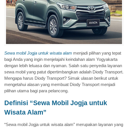
Sewa mobil Jogja untuk wisata alam
menjadi pilihan yang tepat
bagi Anda yang ingin menjelajahi keindahan alam Yogyakarta
dengan lebih leluasa dan nyaman. Salah satu penyedia layanan
sewa mobil yang patut dipertimbangkan adalah Diody Transport.
Mengapa harus Diody Transport? Simak ulasan berikut untuk
mengetahui alasan yang membuat Diody Transport menjadi
pilihan utama bagi para pelancong.
Definisi “Sewa Mobil Jogja untuk
Wisata Alam”
“Sewa mobil Jogja untuk wisata alam” merupakan layanan yang