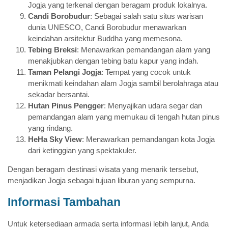
Jogja yang terkenal dengan beragam produk lokalnya.
Candi Borobudur
: Sebagai salah satu situs warisan
dunia UNESCO, Candi Borobudur menawarkan
keindahan arsitektur Buddha yang memesona.
Tebing Breksi
: Menawarkan pemandangan alam yang
menakjubkan dengan tebing batu kapur yang indah.
Taman Pelangi Jogja
: Tempat yang cocok untuk
menikmati keindahan alam Jogja sambil berolahraga atau
sekadar bersantai.
Hutan Pinus Pengger
: Menyajikan udara segar dan
pemandangan alam yang memukau di tengah hutan pinus
yang rindang.
HeHa Sky View
: Menawarkan pemandangan kota Jogja
dari ketinggian yang spektakuler.
Dengan beragam destinasi wisata yang menarik tersebut,
menjadikan Jogja sebagai tujuan liburan yang sempurna.
Informasi Tambahan
Untuk ketersediaan armada serta informasi lebih lanjut, Anda