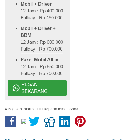
Mobil + Driver
12 Jam : Rp 400.000
Fullday : Rp 450.000
Mobil + Driver +
BBM
12 Jam : Rp 600.000
Fullday : Rp 700.000
Paket Mobil All in
12 Jam : Rp 650.000
Fullday : Rp 750.000
PESAN
SEKARANG
# Bagikan informasi ini kepada teman Anda