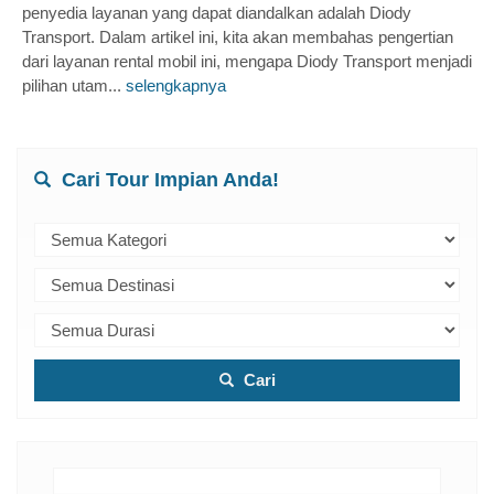
penyedia layanan yang dapat diandalkan adalah Diody
Transport. Dalam artikel ini, kita akan membahas pengertian
dari layanan rental mobil ini, mengapa Diody Transport menjadi
pilihan utam...
selengkapnya
Cari Tour Impian Anda!
Cari