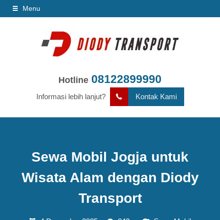
Menu
08122899990
Hotline
Informasi lebih lanjut?
Kontak Kami
Sewa Mobil Jogja untuk
Wisata Alam dengan Diody
Transport