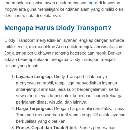
memungkinkan wisatawan untuk menyewa
mobil
di kawasan
Yogyakarta guna menjelajahi keindahan alam yang dimiliki oleh
destinasi wisata di sekitarnya.
Mengapa Harus Diody Transport?
Diody Transport menyediakan layanan lengkap dengan armada
milik sendiri, memudahkan Anda untuk menjelajahi wisata alam
Jogja tanpa perlu khawatir tentang ketersediaan mobil. Berikut
adalah beberapa alasan mengapa Diody Transport menjadi
pilihan yang tepat:
Layanan Lengkap
: Diody Transport tidak hanya
menyewakan mobil, tetapi juga menyediakan layanan
antar-jemput armada, jasa supir berpengalaman, serta
sewa mobil lepas kunci untuk keperluan liburan keluarga,
perjalanan dinas, wisuda, dan lainnya.
Harga Terjangkau
: Dengan harga mulai dari 250K, Diody
Transport menawarkan tarif yang kompetitif untuk layanan
berkualitas yang diberikan.
Proses Cepat dan Tidak Ribet
: Proses pemesanan