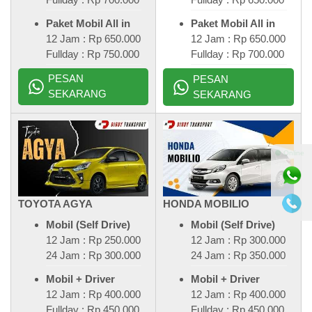
Paket Mobil All in
Paket Mobil All in
12 Jam : Rp 650.000
12 Jam : Rp 650.000
Fullday : Rp 750.000
Fullday : Rp 700.000
PESAN
PESAN
SEKARANG
SEKARANG
⚫ Online
TOYOTA AGYA
HONDA MOBILIO
Mobil (Self Drive)
Mobil (Self Drive)
12 Jam : Rp 250.000
12 Jam : Rp 300.000
24 Jam : Rp 300.000
24 Jam : Rp 350.000
Mobil + Driver
Mobil + Driver
12 Jam : Rp 400.000
12 Jam : Rp 400.000
Fullday : Rp 450.000
Fullday : Rp 450.000