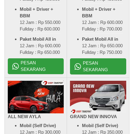
Mobil + Driver +
Mobil + Driver +
BBM
BBM
12 Jam : Rp 550.000
12 Jam : Rp 600.000
Fullday : Rp 600.000
Fullday : Rp 700.000
Paket Mobil All in
Paket Mobil All in
12 Jam : Rp 600.000
12 Jam : Rp 650.000
Fullday : Rp 650.000
Fullday : Rp 750.000
PESAN
PESAN
SEKARANG
SEKARANG
ALL NEW AYLA
GRAND NEW INNOVA
Mobil (Self Drive)
Mobil (Self Drive)
12 Jam : Rp 300.000
12 Jam : Rp 350.000