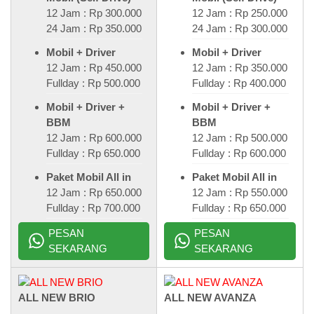
12 Jam : Rp 300.000
12 Jam : Rp 250.000
24 Jam : Rp 350.000
24 Jam : Rp 300.000
Mobil + Driver
Mobil + Driver
12 Jam : Rp 450.000
12 Jam : Rp 350.000
Fullday : Rp 500.000
Fullday : Rp 400.000
Mobil + Driver +
Mobil + Driver +
BBM
BBM
12 Jam : Rp 600.000
12 Jam : Rp 500.000
Fullday : Rp 650.000
Fullday : Rp 600.000
Paket Mobil All in
Paket Mobil All in
12 Jam : Rp 650.000
12 Jam : Rp 550.000
Fullday : Rp 700.000
Fullday : Rp 650.000
PESAN
PESAN
SEKARANG
SEKARANG
ALL NEW BRIO
ALL NEW AVANZA