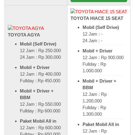
TOYOTA HIACE 15 SEAT
Mobil (Self Drive)
12 Jam : -
TOYOTA AGYA
24 Jam : -
Mobil (Self Drive)
12 Jam : Rp 250.000
Mobil + Driver
24 Jam : Rp 300.000
12 Jam : Rp 900.000
Fullday : Rp
Mobil + Driver
1.000.000
12 Jam : Rp 400.000
Fullday : Rp 450.000
Mobil + Driver +
BBM
Mobil + Driver +
12 Jam : Rp
BBM
1.200.000
12 Jam : Rp 550.000
Fullday : Rp
Fullday : Rp 600.000
1.300.000
Paket Mobil All in
Paket Mobil All in
12 Jam : Rp 600.000
12 Jam : Rp
Fullday : Rp 650.000