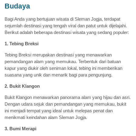
Budaya
Bagi Anda yang bertujuan wisata di Sleman Jogja, terdapat
sejumlah destinasi yang tengah viral dan patut untuk dijelajahi.
Berikut adalah beberapa destinasi wisata yang sedang populer:
1. Tebing Breksi
Tebing Breksi merupakan destinasi yang menawarkan
pemandangan alam yang memukau. Terbentuk dari batuan
kapur yang diukir oleh seniman lokal, tebing ini memberikan
suasana yang unik dan menarik bagi para pengunjung.
2. Bukit Klangon
Bukit Klangon menawarkan panorama alam yang hijau dan asri.
Dengan udara sejuk dan pemandangan yang memukau, bukit
ini menjadi tempat yang ideal untuk melepas penat dan
menikmati keindahan alam Sleman Jogja.
3. Bumi Merapi