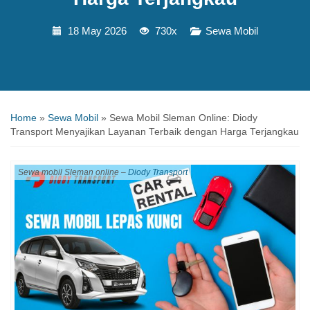
18 May 2026
730x
Sewa Mobil
Home
»
Sewa Mobil
»
Sewa Mobil Sleman Online: Diody
Transport Menyajikan Layanan Terbaik dengan Harga Terjangkau
Sewa mobil Sleman online –
Diody Transport