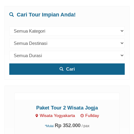
Cari Tour Impian Anda!
Cari
Paket Tour 2 Wisata Jogja
Wisata Yogyakarta
Fullday
Rp 352.000
/ pax
*Mulai