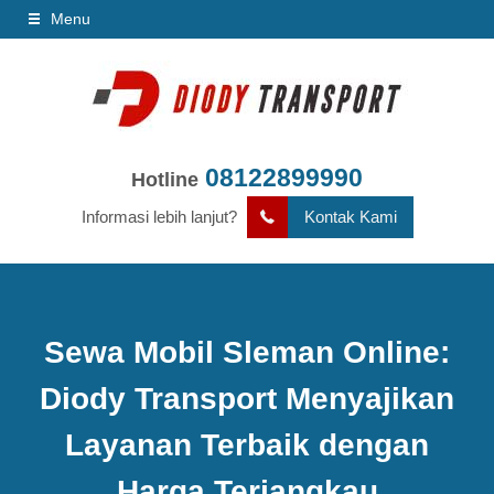
Menu
08122899990
Hotline
Informasi lebih lanjut?
Kontak Kami
Sewa Mobil Sleman Online:
Diody Transport Menyajikan
Layanan Terbaik dengan
Harga Terjangkau