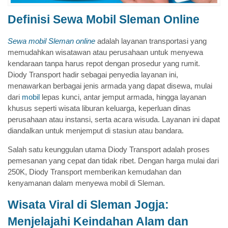
Definisi Sewa Mobil Sleman Online
Sewa mobil Sleman online
adalah layanan transportasi yang
memudahkan wisatawan atau perusahaan untuk menyewa
kendaraan tanpa harus repot dengan prosedur yang rumit.
Diody Transport hadir sebagai penyedia layanan ini,
menawarkan berbagai jenis armada yang dapat disewa, mulai
dari
mobil
lepas kunci, antar jemput armada, hingga layanan
khusus seperti wisata liburan keluarga, keperluan dinas
perusahaan atau instansi, serta acara wisuda. Layanan ini dapat
diandalkan untuk menjemput di stasiun atau bandara.
Salah satu keunggulan utama Diody Transport adalah proses
pemesanan yang cepat dan tidak ribet. Dengan harga mulai dari
250K, Diody Transport memberikan kemudahan dan
kenyamanan dalam menyewa mobil di Sleman.
Wisata Viral di Sleman Jogja:
Menjelajahi Keindahan Alam dan