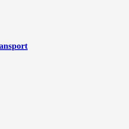
ansport