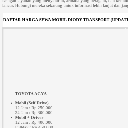
Dengan layanan yang menyeluruh, armada yang beragam, dan kemudah
lancar. Hubungi mereka sekarang untuk informasi lebih lanjut dan 
DAFTAR HARGA SEWA MOBIL DIODY TRANSPORT (UPDATE 
TOYOTA AGYA
Mobil (Self Drive)
12 Jam : Rp 250.000
24 Jam : Rp 300.000
Mobil + Driver
12 Jam : Rp 400.000
Fullday : Rp 450.000