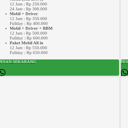
12 Jam : Rp 250.000
24 Jam : Rp 300.000
Mobil + Driver
12 Jam : Rp 350.000
Fullday : Rp 400.000
Mobil + Driver + BBM
12 Jam : Rp 500.000
Fullday : Rp 600.000
Paket Mobil All in
12 Jam : Rp 550.000
Fullday : Rp 650.000
PESAN SEKARANG
PE