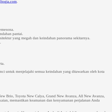
ljogja.com
.
memesona.
ndahan pantai.
sitektur yang megah dan keindahan panorama sekitarnya.
.
ta.
kunci untuk menjelajahi semua keindahan yang ditawarkan oleh kota
 New Brio, Toyota New Calya, Grand New Avanza, All New Avanza,
makaian, memastikan keamanan dan kenyamanan perjalanan Anda