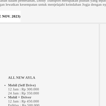
an dalam pemesanan, Diody Transport merupakan pilihan yang tepat 
jangan lewatkan kesempatan untuk menjelajahi keindahan Jogja dengan 
NOV. 2023)
ALL NEW AYLA
Mobil (Self Drive)
12 Jam : Rp 300.000
24 Jam : Rp 350.000
Mobil + Driver
12 Jam : Rp 450.000
Fullday : Rp 500.000