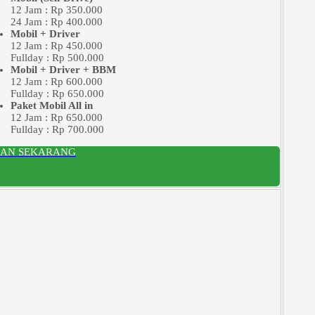
12 Jam : Rp 350.000
24 Jam : Rp 400.000
Mobil + Driver
12 Jam : Rp 450.000
Fullday : Rp 500.000
Mobil + Driver + BBM
12 Jam : Rp 600.000
Fullday : Rp 650.000
Paket Mobil All in
12 Jam : Rp 650.000
Fullday : Rp 700.000
SAN SEKARANG