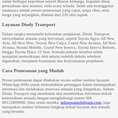
untuk berbagai keperluan seperti liburan keluarga, kegiatan dinas
perusahaan atau instansi, serta acara wisuda. Salah satu keunggulan
utamanya adalah proses pemesanan yang cepat, tanpa ribet, serta
harga yang terjangkau, dimulai dari 250 ribu rupiah.
Layanan Diody Transport
Dalam rangka memenuhi kebutuhan perjalanan, Diody Transport
menyediakan armada yang bervariasi, seperti Toyota Agya, All New
Ayla, All New Brio, Toyota New Calya, Grand New Avanza, All New
Avanza, Honda Mobilio, Grand New Innova, Toyota Innova Reborn,
hingga Toyota Hiace 15 Seat. Armada-armada tersebut selalu
menjalani pemeriksaan oleh teknisi terlebih dahulu sebelum
digunakan, menjamin keamanan dan kenyamanan perjalanan.
Cara Pemesanan yang Mudah
Proses pemesanan dapat dilakukan secara online melalui layanan
WhatsApp (WA) untuk memudahkan pelanggan dalam mendapatkan
informasi dan melakukan reservasi armada yang diinginkan. Admin
Diody Transport siap membantu dan memberikan informasi terkait
ketersediaan armada dengan menghubungi nomor WA
08122899990. Situs resmi mereka,
infosewamobiljogja.com
, juga
merupakan sumber informasi lengkap terkait layanan dan armada
yang tersedia.