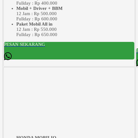
Fullday : Rp 400.000
Mobil + Driver + BBM
12 Jam : Rp 500.000
Fullday : Rp 600.000
Paket Mobil All in
12 Jam : Rp 550.000
Fullday : Rp 650.000
PESAN SEKARANG
HONDA MOBILIO