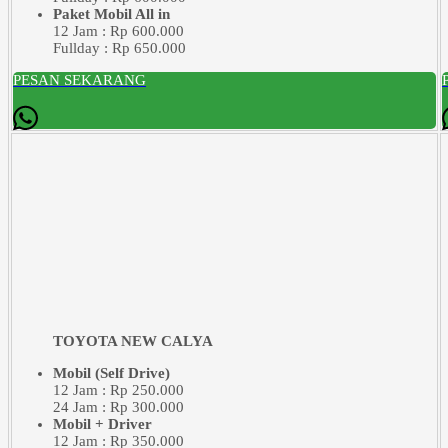
Paket Mobil All in
12 Jam : Rp 600.000
Fullday : Rp 650.000
PESAN SEKARANG
TOYOTA NEW CALYA
Mobil (Self Drive)
12 Jam : Rp 250.000
24 Jam : Rp 300.000
Mobil + Driver
12 Jam : Rp 350.000