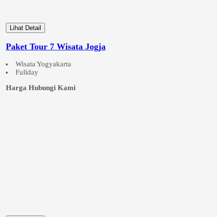
Lihat Detail
Paket Tour 7 Wisata Jogja
Wisata Yogyakarta
Fullday
Harga Hubungi Kami