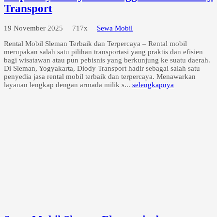
Transport
19 November 2025
717x
Sewa Mobil
Rental Mobil Sleman Terbaik dan Terpercaya – Rental mobil
merupakan salah satu pilihan transportasi yang praktis dan efisien
bagi wisatawan atau pun pebisnis yang berkunjung ke suatu daerah.
Di Sleman, Yogyakarta, Diody Transport hadir sebagai salah satu
penyedia jasa rental mobil terbaik dan terpercaya. Menawarkan
layanan lengkap dengan armada milik s...
selengkapnya