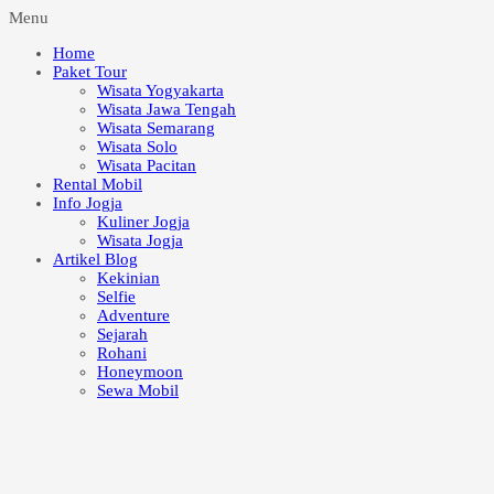
Menu
Home
Paket Tour
Wisata Yogyakarta
Wisata Jawa Tengah
Wisata Semarang
Wisata Solo
Wisata Pacitan
Rental Mobil
Info Jogja
Kuliner Jogja
Wisata Jogja
Artikel Blog
Kekinian
Selfie
Adventure
Sejarah
Rohani
Honeymoon
Sewa Mobil