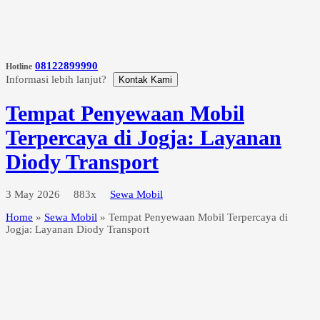
08122899990
Hotline
Informasi lebih lanjut?
Kontak Kami
Tempat Penyewaan Mobil
Terpercaya di Jogja: Layanan
Diody Transport
3 May 2026
883x
Sewa Mobil
Home
»
Sewa Mobil
»
Tempat Penyewaan Mobil Terpercaya di
Jogja: Layanan Diody Transport