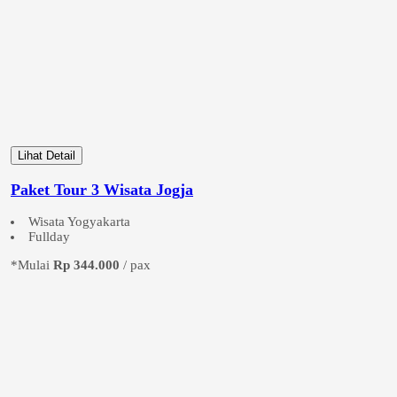
Lihat Detail
Paket Tour 3 Wisata Jogja
Wisata Yogyakarta
Fullday
*Mulai
Rp 344.000
/ pax