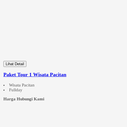
Lihat Detail
Paket Tour 1 Wisata Pacitan
Wisata Pacitan
Fullday
Harga Hubungi Kami