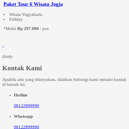
Paket Tour 6 Wisata Jogja
Wisata Yogyakarta
Fullday
*Mulai
Rp 297.000
/ pax
-
diody
Kontak Kami
Apabila ada yang ditanyakan, silahkan hubungi kami melalui kontak
di bawah ini.
Hotline
08122899990
Whatsapp
08122899990