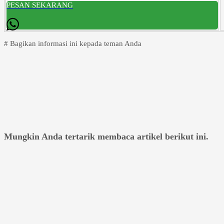
PESAN SEKARANG
# Bagikan informasi ini kepada teman Anda
Mungkin Anda tertarik membaca artikel berikut ini.