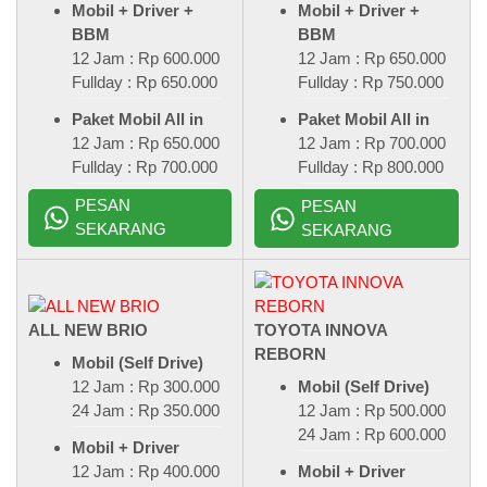
Mobil + Driver +
Mobil + Driver +
BBM
BBM
12 Jam : Rp 600.000
12 Jam : Rp 650.000
Fullday : Rp 650.000
Fullday : Rp 750.000
Paket Mobil All in
Paket Mobil All in
12 Jam : Rp 650.000
12 Jam : Rp 700.000
Fullday : Rp 700.000
Fullday : Rp 800.000
PESAN
PESAN
SEKARANG
SEKARANG
ALL NEW BRIO
TOYOTA INNOVA
REBORN
Mobil (Self Drive)
12 Jam : Rp 300.000
Mobil (Self Drive)
24 Jam : Rp 350.000
12 Jam : Rp 500.000
24 Jam : Rp 600.000
Mobil + Driver
12 Jam : Rp 400.000
Mobil + Driver