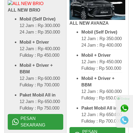
ALL NEW BRIO
Mobil (Self Drive)
ALL NEW AVANZA
12 Jam : Rp 300.000
24 Jam : Rp 350.000
Mobil (Self Drive)
12 Jam : Rp 350.000
Mobil + Driver
24 Jam : Rp 400.000
12 Jam : Rp 400.000
Fullday : Rp 450.000
Mobil + Driver
12 Jam : Rp 450.000
Mobil + Driver +
Fullday : Rp 500.000
BBM
12 Jam : Rp 600.000
Mobil + Driver +
Fullday : Rp 700.000
BBM
12 Jam : Rp 600.000
Paket Mobil All in
Fullday : Rp 650.000
⚫ Online
12 Jam : Rp 650.000
Fullday : Rp 750.000
Paket Mobil All in
12 Jam : Rp 650.000
PESAN
Fullday : Rp 700.000
SEKARANG
PESAN