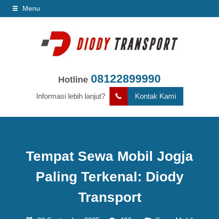
Menu
08122899990
Hotline
Informasi lebih lanjut?
Kontak Kami
Tempat Sewa Mobil Jogja
Paling Terkenal: Diody
Transport