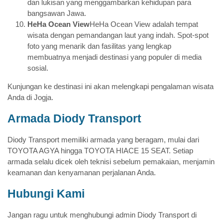
dan lukisan yang menggambarkan kehidupan para
bangsawan Jawa.
HeHa Ocean View
HeHa Ocean View adalah tempat
wisata dengan pemandangan laut yang indah. Spot-spot
foto yang menarik dan fasilitas yang lengkap
membuatnya menjadi destinasi yang populer di media
sosial.
Kunjungan ke destinasi ini akan melengkapi pengalaman wisata
Anda di Jogja.
Armada Diody Transport
Diody Transport memiliki armada yang beragam, mulai dari
TOYOTA AGYA hingga TOYOTA HIACE 15 SEAT. Setiap
armada selalu dicek oleh teknisi sebelum pemakaian, menjamin
keamanan dan kenyamanan perjalanan Anda.
Hubungi Kami
Jangan ragu untuk menghubungi admin Diody Transport di