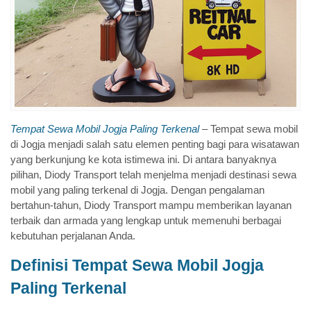
Tempat Sewa Mobil Jogja Paling Terkenal
– Tempat sewa mobil
di Jogja menjadi salah satu elemen penting bagi para wisatawan
yang berkunjung ke kota istimewa ini. Di antara banyaknya
pilihan, Diody Transport telah menjelma menjadi destinasi sewa
mobil yang paling terkenal di Jogja. Dengan pengalaman
bertahun-tahun, Diody Transport mampu memberikan layanan
terbaik dan armada yang lengkap untuk memenuhi berbagai
kebutuhan perjalanan Anda.
Definisi Tempat Sewa Mobil Jogja
Paling Terkenal