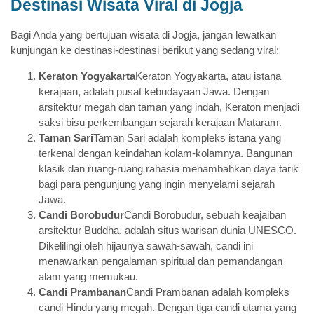
Destinasi Wisata Viral di Jogja
Bagi Anda yang bertujuan wisata di Jogja, jangan lewatkan
kunjungan ke destinasi-destinasi berikut yang sedang viral:
Keraton Yogyakarta
Keraton Yogyakarta, atau istana
kerajaan, adalah pusat kebudayaan Jawa. Dengan
arsitektur megah dan taman yang indah, Keraton menjadi
saksi bisu perkembangan sejarah kerajaan Mataram.
Taman Sari
Taman Sari adalah kompleks istana yang
terkenal dengan keindahan kolam-kolamnya. Bangunan
klasik dan ruang-ruang rahasia menambahkan daya tarik
bagi para pengunjung yang ingin menyelami sejarah
Jawa.
Candi Borobudur
Candi Borobudur, sebuah keajaiban
arsitektur Buddha, adalah situs warisan dunia UNESCO.
Dikelilingi oleh hijaunya sawah-sawah, candi ini
menawarkan pengalaman spiritual dan pemandangan
alam yang memukau.
Candi Prambanan
Candi Prambanan adalah kompleks
candi Hindu yang megah. Dengan tiga candi utama yang