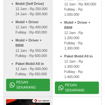
Mobil (Self Drive)
12 Jam : Rp 900.000
12 Jam : Rp 250.000
Fullday : Rp
24 Jam : Rp 300.000
1.000.000
Mobil + Driver
Mobil + Driver +
12 Jam : Rp 400.000
BBM
Fullday : Rp 450.000
12 Jam : Rp
1.200.000
Mobil + Driver +
Fullday : Rp
BBM
1.300.000
12 Jam : Rp 550.000
Fullday : Rp 600.000
Paket Mobil All in
12 Jam : Rp
Paket Mobil All in
1.300.000
12 Jam : Rp 600.000
Fullday : Rp
Fullday : Rp 650.000
1.400.000
PESAN
PESAN
SEKARANG
SEKARANG