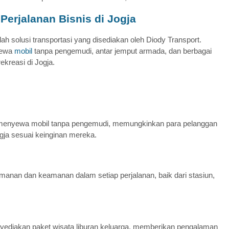
Wisata Solo
Fullday
Perjalanan Bisnis di Jogja
Harga Hubungi Kami
lah solusi transportasi yang disediakan oleh Diody Transport.
yewa
mobil
tanpa pengemudi, antar jemput armada, dan berbagai
ekreasi di Jogja.
menyewa mobil tanpa pengemudi, memungkinkan para pelanggan
gja sesuai keinginan mereka.
nan dan keamanan dalam setiap perjalanan, baik dari stasiun,
enyediakan paket wisata liburan keluarga, memberikan pengalaman