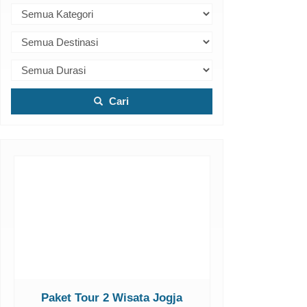
Cari
Paket Tour 2 Wisata Jogja
Paket Tour 1