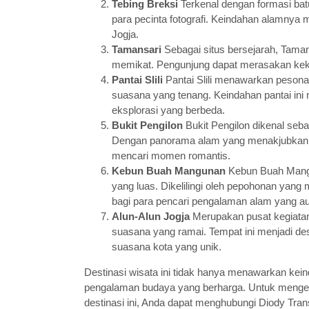
Tebing Breksi
Terkenal dengan formasi batu
para pecinta fotografi. Keindahan alamnya 
Jogja.
Tamansari
Sebagai situs bersejarah, Taman
memikat. Pengunjung dapat merasakan kekay
Pantai Slili
Pantai Slili menawarkan pesona
suasana yang tenang. Keindahan pantai ini
eksplorasi yang berbeda.
Bukit Pengilon
Bukit Pengilon dikenal seba
Dengan panorama alam yang menakjubkan, buk
mencari momen romantis.
Kebun Buah Mangunan
Kebun Buah Mang
yang luas. Dikelilingi oleh pepohonan ya
bagi para pencari pengalaman alam yang au
Alun-Alun Jogja
Merupakan pusat kegiatan 
suasana yang ramai. Tempat ini menjadi des
suasana kota yang unik.
Destinasi wisata ini tidak hanya menawarkan ke
pengalaman budaya yang berharga. Untuk mengetah
destinasi ini, Anda dapat menghubungi Diody Tr