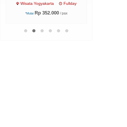
Wisata Yogyakarta
Fullday
Wisata Pac
Harga H
Rp 352.000
/ pax
*Mulai