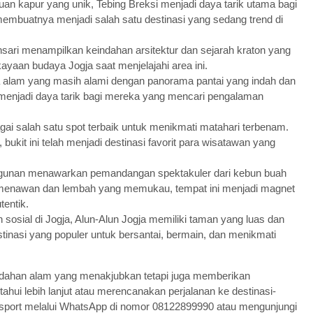
an kapur yang unik, Tebing Breksi menjadi daya tarik utama bagi
membuatnya menjadi salah satu destinasi yang sedang trend di
sari menampilkan keindahan arsitektur dan sejarah kraton yang
aan budaya Jogja saat menjelajahi area ini.
 alam yang masih alami dengan panorama pantai yang indah dan
 menjadi daya tarik bagi mereka yang mencari pengalaman
gai salah satu spot terbaik untuk menikmati matahari terbenam.
it ini telah menjadi destinasi favorit para wisatawan yang
unan menawarkan pemandangan spektakuler dari kebun buah
ng menawan dan lembah yang memukau, tempat ini menjadi magnet
tentik.
sosial di Jogja, Alun-Alun Jogja memiliki taman yang luas dan
tinasi yang populer untuk bersantai, bermain, dan menikmati
indahan alam yang menakjubkan tetapi juga memberikan
ui lebih lanjut atau merencanakan perjalanan ke destinasi-
ansport melalui WhatsApp di nomor 08122899990 atau mengunjungi