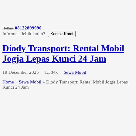
08122899990
Hotline
Informasi lebih lanjut?
Kontak Kami
Diody Transport: Rental Mobil
Jogja Lepas Kunci 24 Jam
19 December 2025
1.384x
Sewa Mobil
Home
»
Sewa Mobil
»
Diody Transport: Rental Mobil Jogja Lepas
Kunci 24 Jam