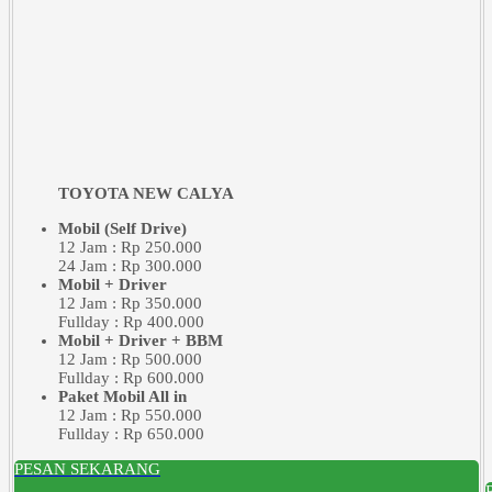
TOYOTA NEW CALYA
Mobil (Self Drive)
12 Jam : Rp 250.000
24 Jam : Rp 300.000
Mobil + Driver
12 Jam : Rp 350.000
Fullday : Rp 400.000
Mobil + Driver + BBM
12 Jam : Rp 500.000
Fullday : Rp 600.000
Paket Mobil All in
12 Jam : Rp 550.000
Fullday : Rp 650.000
PESAN SEKARANG