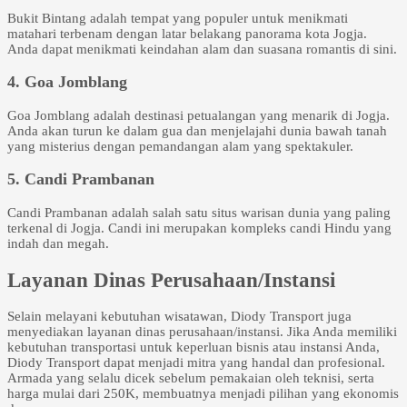
Bukit Bintang adalah tempat yang populer untuk menikmati
matahari terbenam dengan latar belakang panorama kota Jogja.
Anda dapat menikmati keindahan alam dan suasana romantis di sini.
4. Goa Jomblang
Goa Jomblang adalah destinasi petualangan yang menarik di Jogja.
Anda akan turun ke dalam gua dan menjelajahi dunia bawah tanah
yang misterius dengan pemandangan alam yang spektakuler.
5. Candi Prambanan
Candi Prambanan adalah salah satu situs warisan dunia yang paling
terkenal di Jogja. Candi ini merupakan kompleks candi Hindu yang
indah dan megah.
Layanan Dinas Perusahaan/Instansi
Selain melayani kebutuhan wisatawan, Diody Transport juga
menyediakan layanan dinas perusahaan/instansi. Jika Anda memiliki
kebutuhan transportasi untuk keperluan bisnis atau instansi Anda,
Diody Transport dapat menjadi mitra yang handal dan profesional.
Armada yang selalu dicek sebelum pemakaian oleh teknisi, serta
harga mulai dari 250K, membuatnya menjadi pilihan yang ekonomis