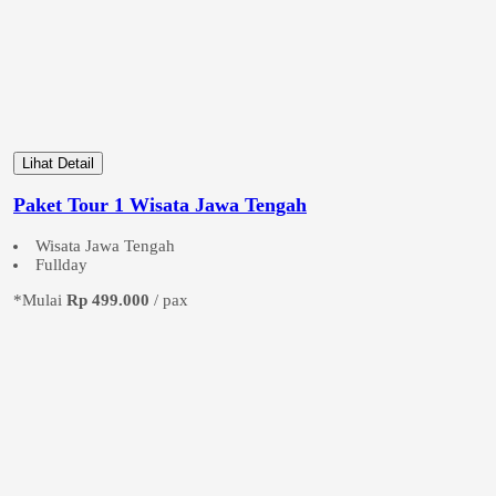
Lihat Detail
Paket Tour 1 Wisata Jawa Tengah
Wisata Jawa Tengah
Fullday
*Mulai
Rp 499.000
/ pax