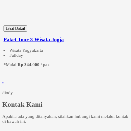
Lihat Detail
Paket Tour 3 Wisata Jogja
Wisata Yogyakarta
Fullday
*Mulai
Rp 344.000
/ pax
-
diody
Kontak Kami
Apabila ada yang ditanyakan, silahkan hubungi kami melalui kontak
di bawah ini.