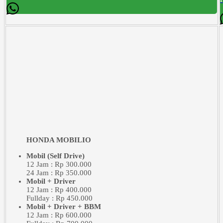
HONDA MOBILIO
Mobil (Self Drive)
12 Jam : Rp 300.000
24 Jam : Rp 350.000
Mobil + Driver
12 Jam : Rp 400.000
Fullday : Rp 450.000
Mobil + Driver + BBM
12 Jam : Rp 600.000