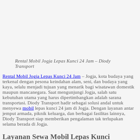
Rental Mobil Jogja Lepas Kunci 24 Jam – Diody
Transport
Rental Mobil Jogja Lepas Kunci 24 Jam
– Jogja, kota budaya yang
terkenal dengan pesona keindahan alam, seni, dan budaya yang
kaya, selalu menjadi tujuan yang menarik bagi wisatawan domestik
maupun mancanegara. Saat mengunjungi Jogja, salah satu
kebutuhan utama yang harus dipertimbangkan adalah sarana
transportasi. Diody Transport hadir sebagai solusi andal untuk
menyewa
mobil
lepas kunci 24 jam di Jogja. Dengan layanan antar
jemput armada, piknik keluarga, dan berbagai fasilitas lainnya,
Diody Transport siap memberikan pengalaman tak terlupakan
selama berada di Jogja.
Layanan Sewa Mobil Lepas Kunci