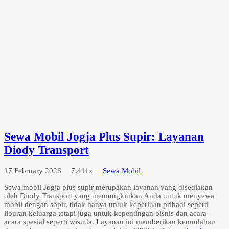
Sewa Mobil Jogja Plus Supir: Layanan
Diody Transport
17 February 2026
7.411x
Sewa Mobil
Sewa mobil Jogja plus supir merupakan layanan yang disediakan
oleh Diody Transport yang memungkinkan Anda untuk menyewa
mobil dengan sopir, tidak hanya untuk keperluan pribadi seperti
liburan keluarga tetapi juga untuk kepentingan bisnis dan acara-
acara spesial seperti wisuda. Layanan ini memberikan kemudahan