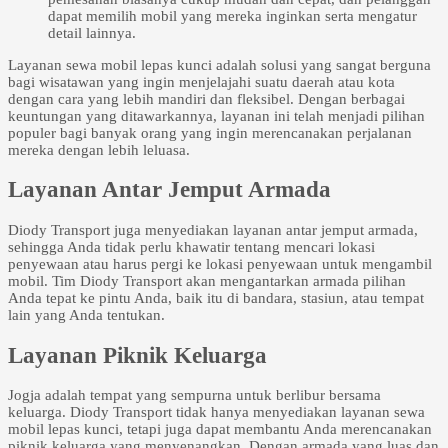
dapat memilih mobil yang mereka inginkan serta mengatur
detail lainnya.
Layanan sewa mobil lepas kunci adalah solusi yang sangat berguna
bagi wisatawan yang ingin menjelajahi suatu daerah atau kota
dengan cara yang lebih mandiri dan fleksibel. Dengan berbagai
keuntungan yang ditawarkannya, layanan ini telah menjadi pilihan
populer bagi banyak orang yang ingin merencanakan perjalanan
mereka dengan lebih leluasa.
Layanan Antar Jemput Armada
Diody Transport juga menyediakan layanan antar jemput armada,
sehingga Anda tidak perlu khawatir tentang mencari lokasi
penyewaan atau harus pergi ke lokasi penyewaan untuk mengambil
mobil. Tim Diody Transport akan mengantarkan armada pilihan
Anda tepat ke pintu Anda, baik itu di bandara, stasiun, atau tempat
lain yang Anda tentukan.
Layanan Piknik Keluarga
Jogja adalah tempat yang sempurna untuk berlibur bersama
keluarga. Diody Transport tidak hanya menyediakan layanan sewa
mobil lepas kunci, tetapi juga dapat membantu Anda merencanakan
piknik keluarga yang menyenangkan. Dengan armada yang luas dan