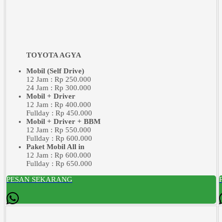
TOYOTA AGYA
Mobil (Self Drive)
12 Jam : Rp 250.000
24 Jam : Rp 300.000
Mobil + Driver
12 Jam : Rp 400.000
Fullday : Rp 450.000
Mobil + Driver + BBM
12 Jam : Rp 550.000
Fullday : Rp 600.000
Paket Mobil All in
12 Jam : Rp 600.000
Fullday : Rp 650.000
PESAN SEKARANG