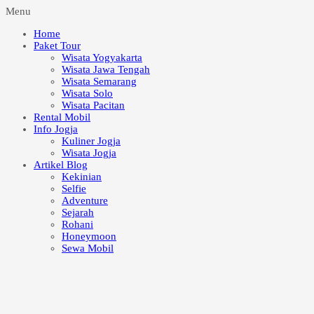
Menu
Home
Paket Tour
Wisata Yogyakarta
Wisata Jawa Tengah
Wisata Semarang
Wisata Solo
Wisata Pacitan
Rental Mobil
Info Jogja
Kuliner Jogja
Wisata Jogja
Artikel Blog
Kekinian
Selfie
Adventure
Sejarah
Rohani
Honeymoon
Sewa Mobil