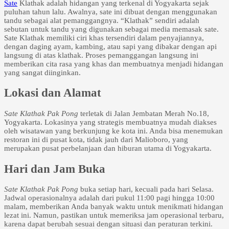
Sate
Klathak adalah hidangan yang terkenal di Yogyakarta sejak
puluhan tahun lalu. Awalnya, sate ini dibuat dengan menggunakan
tandu sebagai alat pemanggangnya. “Klathak” sendiri adalah
sebutan untuk tandu yang digunakan sebagai media memasak sate.
Sate Klathak memiliki ciri khas tersendiri dalam penyajiannya,
dengan daging ayam, kambing, atau sapi yang dibakar dengan api
langsung di atas klathak. Proses pemanggangan langsung ini
memberikan cita rasa yang khas dan membuatnya menjadi hidangan
yang sangat diinginkan.
Lokasi dan Alamat
Sate Klathak Pak Pong
terletak di Jalan Jembatan Merah No.18,
Yogyakarta. Lokasinya yang strategis membuatnya mudah diakses
oleh wisatawan yang berkunjung ke kota ini. Anda bisa menemukan
restoran ini di pusat kota, tidak jauh dari Malioboro, yang
merupakan pusat perbelanjaan dan hiburan utama di Yogyakarta.
Hari dan Jam Buka
Sate Klathak Pak Pong
buka setiap hari, kecuali pada hari Selasa.
Jadwal operasionalnya adalah dari pukul 11:00 pagi hingga 10:00
malam, memberikan Anda banyak waktu untuk menikmati hidangan
lezat ini. Namun, pastikan untuk memeriksa jam operasional terbaru,
karena dapat berubah sesuai dengan situasi dan peraturan terkini.