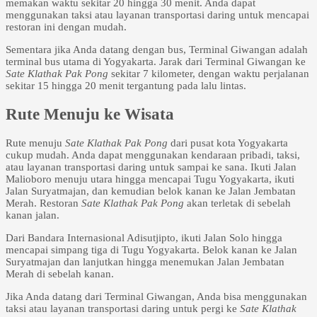
memakan waktu sekitar 20 hingga 30 menit. Anda dapat
menggunakan taksi atau layanan transportasi daring untuk mencapai
restoran ini dengan mudah.
Sementara jika Anda datang dengan bus, Terminal Giwangan adalah
terminal bus utama di Yogyakarta. Jarak dari Terminal Giwangan ke
Sate Klathak Pak Pong
sekitar 7 kilometer, dengan waktu perjalanan
sekitar 15 hingga 20 menit tergantung pada lalu lintas.
Rute Menuju ke Wisata
Rute menuju
Sate Klathak Pak Pong
dari pusat kota Yogyakarta
cukup mudah. Anda dapat menggunakan kendaraan pribadi, taksi,
atau layanan transportasi daring untuk sampai ke sana. Ikuti Jalan
Malioboro menuju utara hingga mencapai Tugu Yogyakarta, ikuti
Jalan Suryatmajan, dan kemudian belok kanan ke Jalan Jembatan
Merah. Restoran
Sate Klathak Pak Pong
akan terletak di sebelah
kanan jalan.
Dari Bandara Internasional Adisutjipto, ikuti Jalan Solo hingga
mencapai simpang tiga di Tugu Yogyakarta. Belok kanan ke Jalan
Suryatmajan dan lanjutkan hingga menemukan Jalan Jembatan
Merah di sebelah kanan.
Jika Anda datang dari Terminal Giwangan, Anda bisa menggunakan
taksi atau layanan transportasi daring untuk pergi ke
Sate Klathak