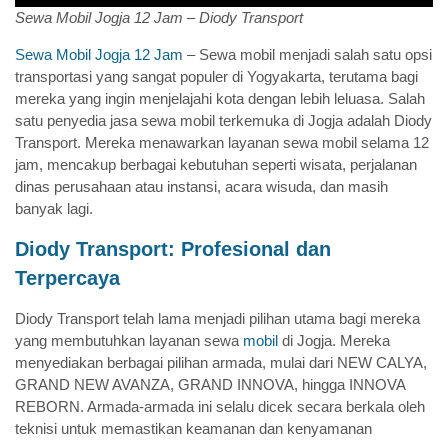
Sewa Mobil Jogja 12 Jam – Diody Transport
Sewa Mobil Jogja 12 Jam
– Sewa mobil menjadi salah satu opsi
transportasi yang sangat populer di Yogyakarta, terutama bagi
mereka yang ingin menjelajahi kota dengan lebih leluasa. Salah
satu penyedia jasa sewa mobil terkemuka di Jogja adalah Diody
Transport. Mereka menawarkan layanan sewa mobil selama 12
jam, mencakup berbagai kebutuhan seperti wisata, perjalanan
dinas perusahaan atau instansi, acara wisuda, dan masih
banyak lagi.
Diody Transport: Profesional dan
Terpercaya
Diody Transport telah lama menjadi pilihan utama bagi mereka
yang membutuhkan layanan sewa
mobil
di Jogja. Mereka
menyediakan berbagai pilihan armada, mulai dari NEW CALYA,
GRAND NEW AVANZA, GRAND INNOVA, hingga INNOVA
REBORN. Armada-armada ini selalu dicek secara berkala oleh
teknisi untuk memastikan keamanan dan kenyamanan