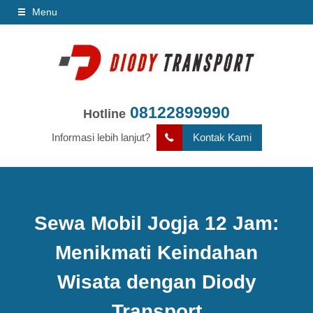
Menu
08122899990
Hotline
Informasi lebih lanjut?
Kontak Kami
Sewa Mobil Jogja 12 Jam:
Menikmati Keindahan
Wisata dengan Diody
Transport