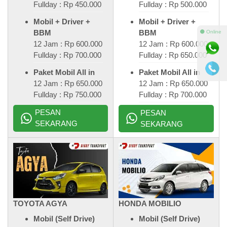
Fullday : Rp 450.000
Fullday : Rp 500.000
Mobil + Driver +
Mobil + Driver +
BBM
BBM
⚫ Online
12 Jam : Rp 600.000
12 Jam : Rp 600.000
Fullday : Rp 700.000
Fullday : Rp 650.000
Paket Mobil All in
Paket Mobil All in
12 Jam : Rp 650.000
12 Jam : Rp 650.000
Fullday : Rp 750.000
Fullday : Rp 700.000
PESAN
PESAN
SEKARANG
SEKARANG
TOYOTA AGYA
HONDA MOBILIO
Mobil (Self Drive)
Mobil (Self Drive)