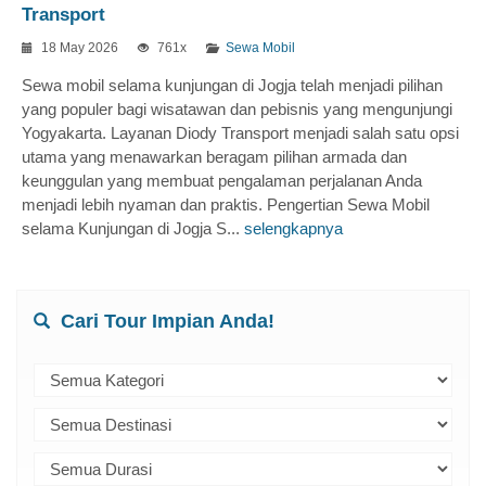
Transport
18 May 2026
761x
Sewa Mobil
Sewa mobil selama kunjungan di Jogja telah menjadi pilihan
yang populer bagi wisatawan dan pebisnis yang mengunjungi
Yogyakarta. Layanan Diody Transport menjadi salah satu opsi
utama yang menawarkan beragam pilihan armada dan
keunggulan yang membuat pengalaman perjalanan Anda
menjadi lebih nyaman dan praktis. Pengertian Sewa Mobil
selama Kunjungan di Jogja S...
selengkapnya
Cari Tour Impian Anda!