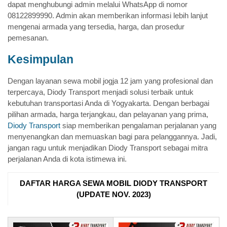
dapat menghubungi admin melalui WhatsApp di nomor
08122899990. Admin akan memberikan informasi lebih lanjut
mengenai armada yang tersedia, harga, dan prosedur
pemesanan.
Kesimpulan
Dengan layanan sewa mobil jogja 12 jam yang profesional dan
terpercaya, Diody Transport menjadi solusi terbaik untuk
kebutuhan transportasi Anda di Yogyakarta. Dengan berbagai
pilihan armada, harga terjangkau, dan pelayanan yang prima,
Diody Transport
siap memberikan pengalaman perjalanan yang
menyenangkan dan memuaskan bagi para pelanggannya. Jadi,
jangan ragu untuk menjadikan Diody Transport sebagai mitra
perjalanan Anda di kota istimewa ini.
DAFTAR HARGA SEWA MOBIL DIODY TRANSPORT
(UPDATE NOV. 2023)