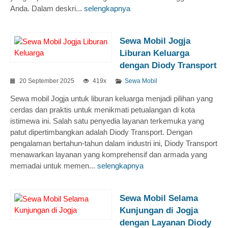
Anda. Dalam deskri...
selengkapnya
Sewa Mobil Jogja
Liburan Keluarga
dengan Diody Transport
20 September 2025
419x
Sewa Mobil
Sewa mobil Jogja untuk liburan keluarga menjadi pilihan yang
cerdas dan praktis untuk menikmati petualangan di kota
istimewa ini. Salah satu penyedia layanan terkemuka yang
patut dipertimbangkan adalah Diody Transport. Dengan
pengalaman bertahun-tahun dalam industri ini, Diody Transport
menawarkan layanan yang komprehensif dan armada yang
memadai untuk memen...
selengkapnya
Sewa Mobil Selama
Kunjungan di Jogja
dengan Layanan Diody